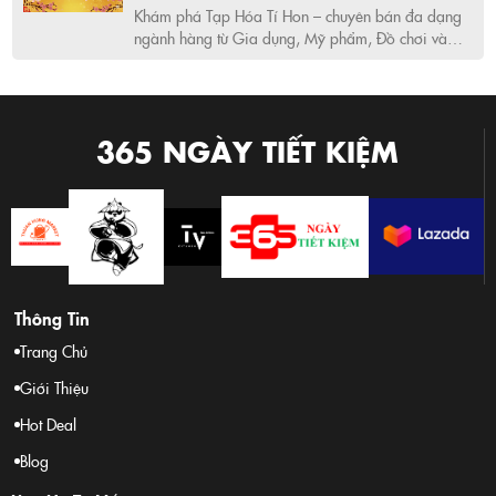
quyền trên Shopee, Lazada, và TikTok Shop. Giải
Khám phá Tạp Hóa Tí Hon – chuyên bán đa dạng
pháp tối ưu thời gian, tối ưu chi phí cho mọi gia
ngành hàng từ Gia dụng, Mỹ phẩm, Đồ chơi và
hơn thế nữa. Mua sắm tiện lợi với ưu đãi độc
đình Việt.
quyền trên Shopee, Lazada, và TikTok Shop. Giải
pháp tối ưu thời gian, tối ưu chi phí cho mọi gia
đình Việt.
365 NGÀY TIẾT KIỆM
Thông Tin
Trang Chủ
Giới Thiệu
Hot Deal
Blog