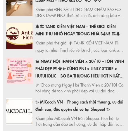
LAMP PRO – NHỎ MÀ CÓ “VÕ” ✨💡
Khám phá ĐÈN BÀN TREO NAM CHÂM BASEUS
DESK LAMP PRO: thiết kế tinh tế, ánh sáng bảo vệ
mắt, đế nam châm tiện lợi, độ sáng linh hoạt, pin
🐜🏗️ TANK KIẾN VIỆT NAM – THẾ GIỚI KIẾN
bền bỉ. Giải pháp chiếu sáng hoàn hảo cho không
gian làm việc của bạn!
MINI THU NHỎ NGAY TRONG NHÀ BẠN! 🏗️🐜
Khám phá thế giới 🐜 TANK KIẾN VIỆT NAM 🏗️
ngay tại nhà! Tìm hiểu về lợi ích, các loại tank phổ
biến (Ytong, Mica) và cách chăm sóc chúng. Tạo
🌸 NGÀY HỘI THÀNH VIÊN x 20/10 – TÔN VINH
không gian giáo dục & giải trí độc đáo!
PHÁI ĐẸP 🌸 💎✨ CÙNG PNJ x LINLY STORE x
HUFUHOLIC – BỘ BA THƯƠNG HIỆU HOT NHẤT
SHOPEE HỘI TỤ! ✨💎 🌟 VÀ ĐẶC BIỆT DÀNH
🎉 Chào mừng Ngày Hội Thành Viên x 20/10! Cơ
RIÊNG CHO TÍN ĐỒ GIA DỤNG THANH VÂN
hội vàng để tôn vinh phái đẹp với ưu đãi độc
quyền từ PNJ, LINLY STORE, HUFUHOLIC và Thanh
KITCHEN !
✨ MICocah VN – Phong cách thời thượng, ưu đãi
Vân Kitchen. Mua sắm thả ga, nhận quà liền tay!
Duy nhất trong năm!
đỉnh cao, độc quyền chỉ có tại Shopee! ✨
Khám phá MICocah VN trên Shopee: Nơi hội tụ
thời trang dẫn đầu xu hướng, ưu đãi hấp dẫn và
bộ sưu tập độc đáo. Mua sắm online an toàn, tiện