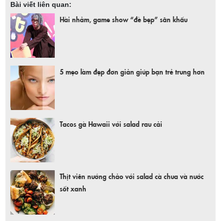
Bài viết liên quan:
Hài nhảm, game show “đè bẹp” sân khấu
5 mẹo làm đẹp đơn giản giúp bạn trẻ trung hơn
Tacos gà Hawaii với salad rau cải
Thịt viên nướng chảo với salad cà chua và nước
sốt xanh