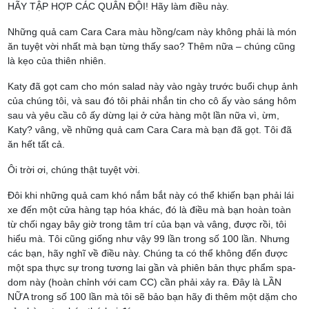
HÃY TẬP HỢP CÁC QUÂN ĐỘI! Hãy làm điều này.
Những quả cam Cara Cara màu hồng/cam này không phải là món
ăn tuyệt vời nhất mà bạn từng thấy sao? Thêm nữa – chúng cũng
là kẹo của thiên nhiên.
Katy đã gọt cam cho món salad này vào ngày trước buổi chụp ảnh
của chúng tôi, và sau đó tôi phải nhắn tin cho cô ấy vào sáng hôm
sau và yêu cầu cô ấy dừng lại ở cửa hàng một lần nữa vì, ừm,
Katy? vâng, về những quả cam Cara Cara mà bạn đã gọt. Tôi đã
ăn hết tất cả.
Ôi trời ơi, chúng thật tuyệt vời.
Đôi khi những quả cam khó nắm bắt này có thể khiến bạn phải lái
xe đến một cửa hàng tạp hóa khác, đó là điều mà bạn hoàn toàn
từ chối ngay bây giờ trong tâm trí của bạn và vâng, được rồi, tôi
hiểu mà. Tôi cũng giống như vậy 99 lần trong số 100 lần. Nhưng
các bạn, hãy nghĩ về điều này. Chúng ta có thể không đến được
một spa thực sự trong tương lai gần và phiên bản thực phẩm spa-
dom này (hoàn chỉnh với cam CC) cần phải xảy ra. Đây là LẦN
NỮA trong số 100 lần mà tôi sẽ bảo bạn hãy đi thêm một dặm cho