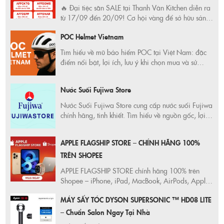
🔥 Đại tiệc săn SALE tại Thanh Vân Kitchen diễn ra
từ 17/09 đến 20/09! Cơ hội vàng để sở hữu sản
phẩm chất lượng với giá ưu đãi KHỦNG. Đừng bỏ
POC Helmet Vietnam
lỡ! Mua sắm thông minh ngay hôm nay!
Tìm hiểu về mũ bảo hiểm POC tại Việt Nam: đặc
điểm nổi bật, lợi ích, lưu ý khi chọn mua và sử
dụng. Đảm bảo an toàn tối đa và thể hiện phong
cách riêng với POC Helmet Vietnam.
Nước Suối Fujiwa Store
Nước Suối Fujiwa Store cung cấp nước suối Fujiwa
chính hãng, tinh khiết. Tìm hiểu về nguồn gốc, lợi
ích sức khỏe, và địa chỉ mua uy tín. Giao hàng tận
nơi, nhanh chóng.
APPLE FLAGSHIP STORE – CHÍNH HÃNG 100%
TRÊN SHOPEE
APPLE FLAGSHIP STORE chính hãng 100% trên
Shopee – iPhone, iPad, MacBook, AirPods, Apple
Watch. Giá chuẩn Apple, freeship toàn quốc, bảo
MÁY SẤY TÓC DYSON SUPERSONIC ™ HD08 LITE
hành toàn cầu, deal sốc mỗi tháng!
– Chuẩn Salon Ngay Tại Nhà