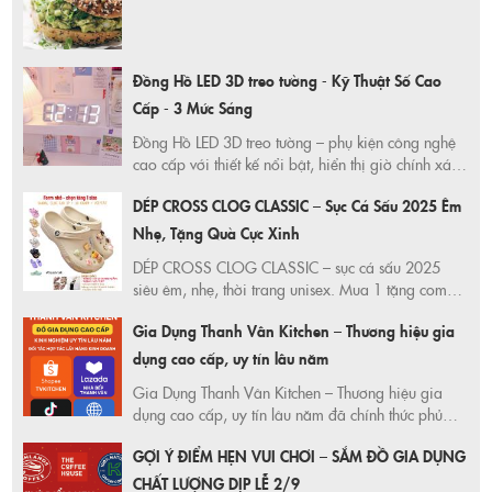
Đồng Hồ LED 3D treo tường - Kỹ Thuật Số Cao
Cấp - 3 Mức Sáng
Đồng Hồ LED 3D treo tường – phụ kiện công nghệ
cao cấp với thiết kế nổi bật, hiển thị giờ chính xác,
3 mức sáng linh hoạt. Trang trí phòng khách,
DÉP CROSS CLOG CLASSIC – Sục Cá Sấu 2025 Êm
phòng ngủ cực sang. Mua ngay ưu đãi Shopee,
giao hàng nhanh, bảo hành chuẩn!
Nhẹ, Tặng Quà Cực Xinh
DÉP CROSS CLOG CLASSIC – sục cá sấu 2025
siêu êm, nhẹ, thời trang unisex. Mua 1 tặng combo
10 Jibbitz + 1 đôi vớ xinh. Hàng chính hãng
Gia Dụng Thanh Vân Kitchen – Thương hiệu gia
TRUSTVNXK – độc quyền Shopee, giao nhanh, giá
siêu tốt!
dụng cao cấp, uy tín lâu năm
Gia Dụng Thanh Vân Kitchen – Thương hiệu gia
dụng cao cấp, uy tín lâu năm đã chính thức phủ
sóng trên toàn bộ các sàn thương mại điện tử lớn
GỢI Ý ĐIỂM HẸN VUI CHƠI – SẮM ĐỒ GIA DỤNG
và website riêng, giúp khách hàng mua sắm dễ
dàng – tiện lợi – an tâm.
CHẤT LƯỢNG DỊP LỄ 2/9