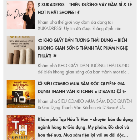
💃 XUKADRESS – THIÊN ĐƯỜNG VÁY ĐẦM SỈ & LẺ
lợi, tận hưởng dịch vụ chăm sóc khách hàng chu
đáo.
HOT NHẤT SHOPEE! 💃
Khám phá thế giới váy đầm đa dạng tại
XUKADRESS! Uy tín đã được khẳng định trên
Shopee. Bí quyết chọn váy đầm phù hợp dáng
🎨 KHO GIẤY DÁN TƯỜNG THÁI DUNG – BIẾN
người, giúp bạn tự tin và xinh đẹp hơn mỗi ngày.
KHÔNG GIAN SỐNG THÀNH TÁC PHẨM NGHỆ
THUẬT! 🌟
Khám phá KHO GIẤY DÁN TƯỜNG THÁI DUNG
để biến không gian sống của bạn thành một tác
phẩm nghệ thuật! Đa dạng mẫu mã, cập nhật xu
💥 SIÊU COMBO MUA SẮM ĐỘC QUYỀN: GIA
hướng mới nhất, giải pháp trang trí linh hoạt cho
mọi không gian.
DỤNG THANH VÂN KITCHEN x D’BAVIO 💥 ✨
Khám phá SIÊU COMBO MUA SẮM ĐỘC QUYỀN
từ Gia Dụng Thanh Vân Kitchen và D’Bavio! ƯU
ĐÃI HẤP DẪN, mã giảm giá KHỦNG ngày
Khám phá Tạp Hóa Tí Hon – chuyên bán đa dạng
25/10/2025. Mua ngay trên Shopee, Lazada,
TikTok Shop!
ngành hàng từ Gia dụng, Mỹ phẩm, Đồ chơi và
hơn thế nữa. Mua sắm tiện lợi với ưu đãi độc