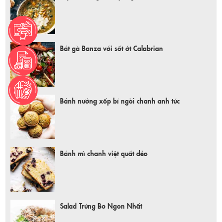
Bát gà Banza với sốt ớt Calabrian
Bánh nướng xốp bí ngòi chanh anh túc
Bánh mì chanh việt quất dẻo
Salad Trứng Bơ Ngon Nhất