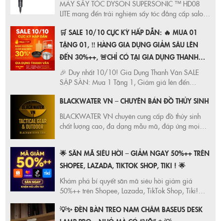
MÁY SẤY TÓC DYSON SUPERSONIC ™ HD08
LITE mang đến trải nghiệm sấy tóc đẳng cấp salon
với động cơ V9 mạnh mẽ, kiểm soát nhiệt thông
🛒 SALE 10/10 CỰC KỲ HẤP DẪN: 🔥 MUA 01
minh, bảo vệ tóc mềm mượt và tạo kiểu linh hoạt.
Ưu đãi cực hot tại Shopee, Lazada chính hãng.
TẶNG 01, ‼️ HÀNG GIA DỤNG GIẢM SÂU LÊN
ĐẾN 30%++, 🚨CHỈ CÓ TẠI GIA DỤNG THANH
VÂN,
🎉 Duy nhất 10/10! Gia Dụng Thanh Vân SALE
SẬP SÀN: Mua 1 Tặng 1, Giảm giá lên đến
30%++. Cơ hội vàng để sở hữu đồ gia dụng chất
BLACKWATER VN – CHUYÊN BÁN ĐỒ THỦY SINH
lượng, giá tốt nhất thị trường. Xem ngay!
BLACKWATER VN chuyên cung cấp đồ thủy sinh
chất lượng cao, đa dạng mẫu mã, đáp ứng mọi
nhu cầu của người chơi thủy sinh. Vật liệu nền, đèn,
phân nền thủy sinh chính hãng, giá tốt nhất thị
🌟 SĂN MÃ SIÊU HỜI – GIẢM NGAY 50%++ TRÊN
trường.
SHOPEE, LAZADA, TIKTOK SHOP, TIKI ! 🌟
Khám phá bí quyết săn mã siêu hời giảm giá
50%++ trên Shopee, Lazada, TikTok Shop, Tiki!
Đừng bỏ lỡ cơ hội mua sắm thông minh, tiết kiệm
💡✨ ĐÈN BÀN TREO NAM CHÂM BASEUS DESK
tối đa với các chương trình khuyến mãi hấp dẫn.