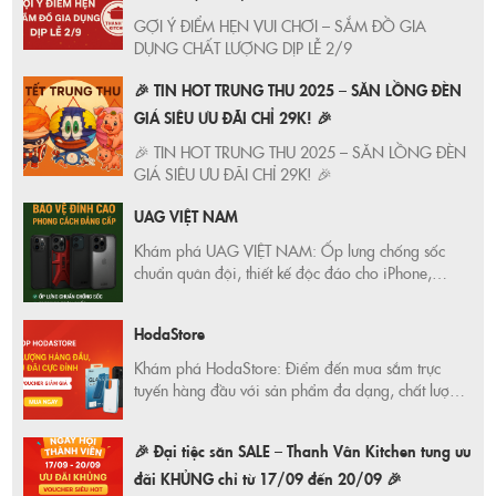
GỢI Ý ĐIỂM HẸN VUI CHƠI – SẮM ĐỒ GIA
DỤNG CHẤT LƯỢNG DỊP LỄ 2/9
🎉 TIN HOT TRUNG THU 2025 – SĂN LỒNG ĐÈN
GIÁ SIÊU ƯU ĐÃI CHỈ 29K! 🎉
🎉 TIN HOT TRUNG THU 2025 – SĂN LỒNG ĐÈN
GIÁ SIÊU ƯU ĐÃI CHỈ 29K! 🎉
UAG VIỆT NAM
Khám phá UAG VIỆT NAM: Ốp lưng chống sốc
chuẩn quân đội, thiết kế độc đáo cho iPhone,
Samsung, iPad, Macbook, Apple Watch. Ưu đãi
hấp dẫn, bảo hành chính hãng!
HodaStore
Khám phá HodaStore: Điểm đến mua sắm trực
tuyến hàng đầu với sản phẩm đa dạng, chất lượng
vượt trội và dịch vụ khách hàng tận tâm. Tận hưởng
trải nghiệm mua sắm hoàn hảo tại HodaStore
🎉 Đại tiệc săn SALE – Thanh Vân Kitchen tung ưu
ngay hôm nay!
đãi KHỦNG chỉ từ 17/09 đến 20/09 🎉