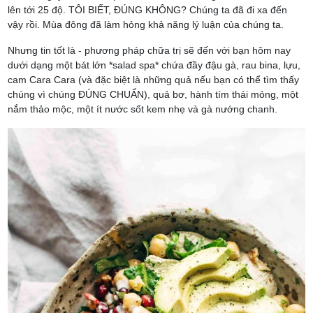
lên tới 25 độ. TÔI BIẾT, ĐÚNG KHÔNG? Chúng ta đã đi xa đến
vậy rồi. Mùa đông đã làm hỏng khả năng lý luận của chúng ta.
Nhưng tin tốt là - phương pháp chữa trị sẽ đến với bạn hôm nay
dưới dạng một bát lớn *salad spa* chứa đầy đậu gà, rau bina, lựu,
cam Cara Cara (và đặc biệt là những quả nếu bạn có thể tìm thấy
chúng vì chúng ĐÚNG CHUẨN), quả bơ, hành tím thái mỏng, một
nắm thảo mộc, một ít nước sốt kem nhẹ và gà nướng chanh.