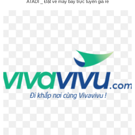
ATADI _ Đặt vé máy bay trực tuyến giá rẻ