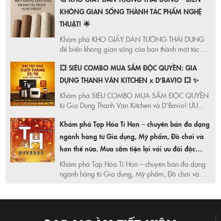
KHÔNG GIAN SỐNG THÀNH TÁC PHẨM NGHỆ
THUẬT! 🌟
Khám phá KHO GIẤY DÁN TƯỜNG THÁI DUNG
để biến không gian sống của bạn thành một tác
phẩm nghệ thuật! Đa dạng mẫu mã, cập nhật xu
💥 SIÊU COMBO MUA SẮM ĐỘC QUYỀN: GIA
hướng mới nhất, giải pháp trang trí linh hoạt cho
mọi không gian.
DỤNG THANH VÂN KITCHEN x D’BAVIO 💥 ✨
Khám phá SIÊU COMBO MUA SẮM ĐỘC QUYỀN
từ Gia Dụng Thanh Vân Kitchen và D’Bavio! ƯU
ĐÃI HẤP DẪN, mã giảm giá KHỦNG ngày
Khám phá Tạp Hóa Tí Hon – chuyên bán đa dạng
25/10/2025. Mua ngay trên Shopee, Lazada,
TikTok Shop!
ngành hàng từ Gia dụng, Mỹ phẩm, Đồ chơi và
hơn thế nữa. Mua sắm tiện lợi với ưu đãi độc
quyền trên Shopee, Lazada, và TikTok Shop. Giải
Khám phá Tạp Hóa Tí Hon – chuyên bán đa dạng
pháp tối ưu thời gian, tối ưu chi phí cho mọi gia
ngành hàng từ Gia dụng, Mỹ phẩm, Đồ chơi và
hơn thế nữa. Mua sắm tiện lợi với ưu đãi độc
đình Việt.
quyền trên Shopee, Lazada, và TikTok Shop. Giải
pháp tối ưu thời gian, tối ưu chi phí cho mọi gia
đình Việt.