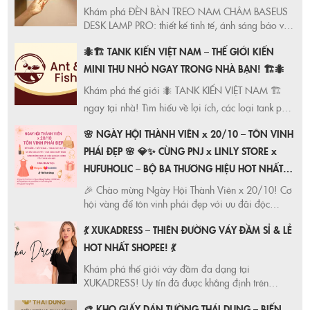
Khám phá ĐÈN BÀN TREO NAM CHÂM BASEUS
DESK LAMP PRO: thiết kế tinh tế, ánh sáng bảo vệ
mắt, đế nam châm tiện lợi, độ sáng linh hoạt, pin
🐜🏗️ TANK KIẾN VIỆT NAM – THẾ GIỚI KIẾN
bền bỉ. Giải pháp chiếu sáng hoàn hảo cho không
gian làm việc của bạn!
MINI THU NHỎ NGAY TRONG NHÀ BẠN! 🏗️🐜
Khám phá thế giới 🐜 TANK KIẾN VIỆT NAM 🏗️
ngay tại nhà! Tìm hiểu về lợi ích, các loại tank phổ
biến (Ytong, Mica) và cách chăm sóc chúng. Tạo
🌸 NGÀY HỘI THÀNH VIÊN x 20/10 – TÔN VINH
không gian giáo dục & giải trí độc đáo!
PHÁI ĐẸP 🌸 💎✨ CÙNG PNJ x LINLY STORE x
HUFUHOLIC – BỘ BA THƯƠNG HIỆU HOT NHẤT
SHOPEE HỘI TỤ! ✨💎 🌟 VÀ ĐẶC BIỆT DÀNH
🎉 Chào mừng Ngày Hội Thành Viên x 20/10! Cơ
RIÊNG CHO TÍN ĐỒ GIA DỤNG THANH VÂN
hội vàng để tôn vinh phái đẹp với ưu đãi độc
quyền từ PNJ, LINLY STORE, HUFUHOLIC và Thanh
KITCHEN !
💃 XUKADRESS – THIÊN ĐƯỜNG VÁY ĐẦM SỈ & LẺ
Vân Kitchen. Mua sắm thả ga, nhận quà liền tay!
Duy nhất trong năm!
HOT NHẤT SHOPEE! 💃
Khám phá thế giới váy đầm đa dạng tại
XUKADRESS! Uy tín đã được khẳng định trên
Shopee. Bí quyết chọn váy đầm phù hợp dáng
🎨 KHO GIẤY DÁN TƯỜNG THÁI DUNG – BIẾN
người, giúp bạn tự tin và xinh đẹp hơn mỗi ngày.