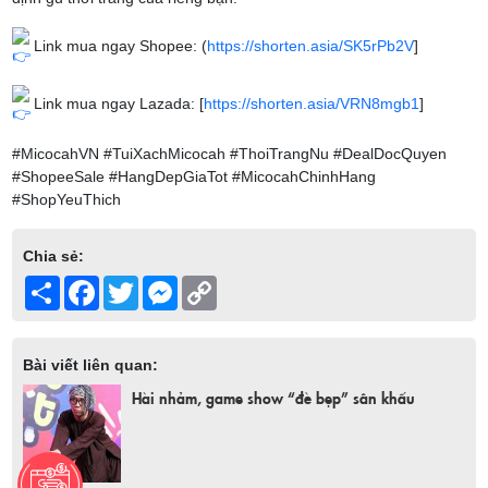
Link mua ngay Shopee: (
https://shorten.asia/SK5rPb2V
]
Link mua ngay Lazada: [
https://shorten.asia/VRN8mgb1
]
#MicocahVN #TuiXachMicocah #ThoiTrangNu #DealDocQuyen
#ShopeeSale #HangDepGiaTot #MicocahChinhHang
#ShopYeuThich
Chia sẻ:
Share
Facebook
Twitter
Messenger
Copy
Link
Bài viết liên quan:
Hài nhảm, game show “đè bẹp” sân khấu