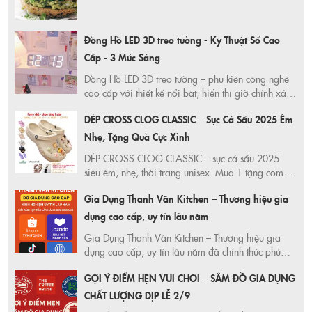
Đồng Hồ LED 3D treo tường - Kỹ Thuật Số Cao
Cấp - 3 Mức Sáng
Đồng Hồ LED 3D treo tường – phụ kiện công nghệ
cao cấp với thiết kế nổi bật, hiển thị giờ chính xác,
3 mức sáng linh hoạt. Trang trí phòng khách,
DÉP CROSS CLOG CLASSIC – Sục Cá Sấu 2025 Êm
phòng ngủ cực sang. Mua ngay ưu đãi Shopee,
giao hàng nhanh, bảo hành chuẩn!
Nhẹ, Tặng Quà Cực Xinh
DÉP CROSS CLOG CLASSIC – sục cá sấu 2025
siêu êm, nhẹ, thời trang unisex. Mua 1 tặng combo
10 Jibbitz + 1 đôi vớ xinh. Hàng chính hãng
Gia Dụng Thanh Vân Kitchen – Thương hiệu gia
TRUSTVNXK – độc quyền Shopee, giao nhanh, giá
siêu tốt!
dụng cao cấp, uy tín lâu năm
Gia Dụng Thanh Vân Kitchen – Thương hiệu gia
dụng cao cấp, uy tín lâu năm đã chính thức phủ
sóng trên toàn bộ các sàn thương mại điện tử lớn
GỢI Ý ĐIỂM HẸN VUI CHƠI – SẮM ĐỒ GIA DỤNG
và website riêng, giúp khách hàng mua sắm dễ
dàng – tiện lợi – an tâm.
CHẤT LƯỢNG DỊP LỄ 2/9