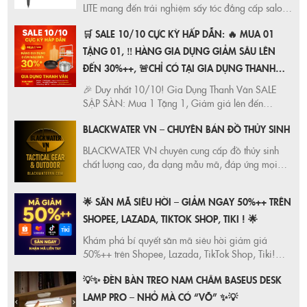
LITE mang đến trải nghiệm sấy tóc đẳng cấp salon
với động cơ V9 mạnh mẽ, kiểm soát nhiệt thông
🛒 SALE 10/10 CỰC KỲ HẤP DẪN: 🔥 MUA 01
minh, bảo vệ tóc mềm mượt và tạo kiểu linh hoạt.
Ưu đãi cực hot tại Shopee, Lazada chính hãng.
TẶNG 01, ‼️ HÀNG GIA DỤNG GIẢM SÂU LÊN
ĐẾN 30%++, 🚨CHỈ CÓ TẠI GIA DỤNG THANH
VÂN,
🎉 Duy nhất 10/10! Gia Dụng Thanh Vân SALE
SẬP SÀN: Mua 1 Tặng 1, Giảm giá lên đến
30%++. Cơ hội vàng để sở hữu đồ gia dụng chất
BLACKWATER VN – CHUYÊN BÁN ĐỒ THỦY SINH
lượng, giá tốt nhất thị trường. Xem ngay!
BLACKWATER VN chuyên cung cấp đồ thủy sinh
chất lượng cao, đa dạng mẫu mã, đáp ứng mọi
nhu cầu của người chơi thủy sinh. Vật liệu nền, đèn,
phân nền thủy sinh chính hãng, giá tốt nhất thị
🌟 SĂN MÃ SIÊU HỜI – GIẢM NGAY 50%++ TRÊN
trường.
SHOPEE, LAZADA, TIKTOK SHOP, TIKI ! 🌟
Khám phá bí quyết săn mã siêu hời giảm giá
50%++ trên Shopee, Lazada, TikTok Shop, Tiki!
Đừng bỏ lỡ cơ hội mua sắm thông minh, tiết kiệm
💡✨ ĐÈN BÀN TREO NAM CHÂM BASEUS DESK
tối đa với các chương trình khuyến mãi hấp dẫn.
LAMP PRO – NHỎ MÀ CÓ “VÕ” ✨💡