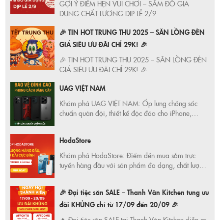
GỢI Ý ĐIỂM HẸN VUI CHƠI – SẮM ĐỒ GIA
DỤNG CHẤT LƯỢNG DỊP LỄ 2/9
🎉 TIN HOT TRUNG THU 2025 – SĂN LỒNG ĐÈN
GIÁ SIÊU ƯU ĐÃI CHỈ 29K! 🎉
🎉 TIN HOT TRUNG THU 2025 – SĂN LỒNG ĐÈN
GIÁ SIÊU ƯU ĐÃI CHỈ 29K! 🎉
UAG VIỆT NAM
Khám phá UAG VIỆT NAM: Ốp lưng chống sốc
chuẩn quân đội, thiết kế độc đáo cho iPhone,
Samsung, iPad, Macbook, Apple Watch. Ưu đãi
hấp dẫn, bảo hành chính hãng!
HodaStore
Khám phá HodaStore: Điểm đến mua sắm trực
tuyến hàng đầu với sản phẩm đa dạng, chất lượng
vượt trội và dịch vụ khách hàng tận tâm. Tận hưởng
trải nghiệm mua sắm hoàn hảo tại HodaStore
🎉 Đại tiệc săn SALE – Thanh Vân Kitchen tung ưu
ngay hôm nay!
đãi KHỦNG chỉ từ 17/09 đến 20/09 🎉
🔥 Đại tiệc săn SALE tại Thanh Vân Kitchen diễn ra