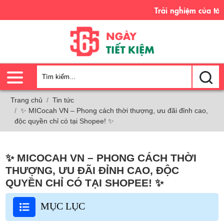
Trải nghiệm của tôi - Sự tiế
Trang chủ
Tin tức
✨ MICocah VN – Phong cách thời thượng, ưu đãi đỉnh cao,
độc quyền chỉ có tại Shopee! ✨
✨ MICOCAH VN – PHONG CÁCH THỜI
THƯỢNG, ƯU ĐÃI ĐỈNH CAO, ĐỘC
QUYỀN CHỈ CÓ TẠI SHOPEE! ✨
MỤC LỤC