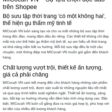
trên Shopee
Bộ sưu tập thời trang 'có một không hai',
thể hiện gu thẩm mỹ tinh tế
MICocah VN luôn sáng tạo và cho ra mắt những bộ sưu tập thời
trang độc đáo, mang đậm dấu ấn riêng. Các thiết kế không chỉ đẹp
mắt mà còn thể hiện gu thẩm mỹ tinh tế, sự am hiểu về thời trang
và khả năng nắm bắt xu hướng. Mỗi bộ sưu tập đều là một câu
chuyện, một thông điệp mà MICocah VN muốn gửi gắm đến khách
hàng.
Chất lượng vượt trội, thiết kế ấn tượng,
giá cả phải chăng
MICocah VN cam kết mang đến cho khách hàng những sản phẩm
chất lượng vượt trội, được sản xuất từ những nguyên liệu tốt nhất
và qua quy trình kiểm soát nghiêm ngặt. Thiết kế ấn tượng, sáng
tạo, bắt kịp xu hướng nhưng vẫn đảm bảo tính ứng dụng cao. Đặc
biệt, MICocah VN luôn cố gắng đưa ra mức giá hợp lý, phù hợp với
túi tiền của nhiều đối tượng khách hàng.