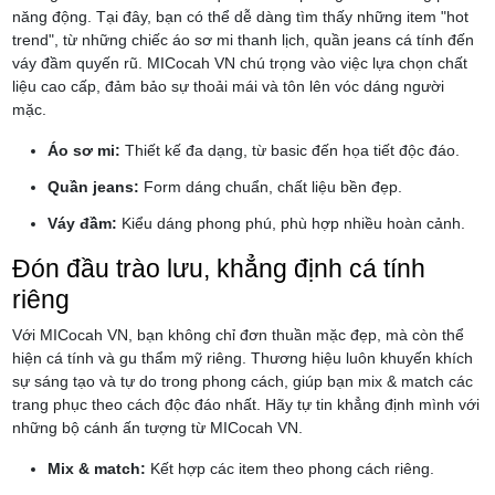
năng động. Tại đây, bạn có thể dễ dàng tìm thấy những item "hot
trend", từ những chiếc áo sơ mi thanh lịch, quần jeans cá tính đến
váy đầm quyến rũ. MICocah VN chú trọng vào việc lựa chọn chất
liệu cao cấp, đảm bảo sự thoải mái và tôn lên vóc dáng người
mặc.
Áo sơ mi:
Thiết kế đa dạng, từ basic đến họa tiết độc đáo.
Quần jeans:
Form dáng chuẩn, chất liệu bền đẹp.
Váy đầm:
Kiểu dáng phong phú, phù hợp nhiều hoàn cảnh.
Đón đầu trào lưu, khẳng định cá tính
riêng
Với MICocah VN, bạn không chỉ đơn thuần mặc đẹp, mà còn thể
hiện cá tính và gu thẩm mỹ riêng. Thương hiệu luôn khuyến khích
sự sáng tạo và tự do trong phong cách, giúp bạn mix & match các
trang phục theo cách độc đáo nhất. Hãy tự tin khẳng định mình với
những bộ cánh ấn tượng từ MICocah VN.
Mix & match:
Kết hợp các item theo phong cách riêng.