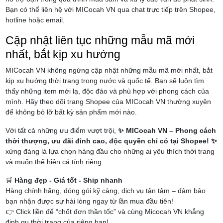
Bạn có thể liên hệ với MICocah VN qua chat trực tiếp trên Shopee,
hotline hoặc email.
Cập nhật liên tục những mẫu mã mới
nhất, bắt kịp xu hướng
MICocah VN không ngừng cập nhật những mẫu mã mới nhất, bắt
kịp xu hướng thời trang trong nước và quốc tế. Bạn sẽ luôn tìm
thấy những item mới lạ, độc đáo và phù hợp với phong cách của
mình. Hãy theo dõi trang Shopee của MICocah VN thường xuyên
để không bỏ lỡ bất kỳ sản phẩm mới nào.
Với tất cả những ưu điểm vượt trội,
✨ MICocah VN – Phong cách
thời thượng, ưu đãi đỉnh cao, độc quyền chỉ có tại Shopee! ✨
xứng đáng là lựa chọn hàng đầu cho những ai yêu thích thời trang
và muốn thể hiện cá tính riêng.
🛒
Hàng đẹp - Giá tốt - Ship nhanh
Hàng chính hãng, đóng gói kỹ càng, dịch vụ tận tâm – đảm bảo
bạn nhận được sự hài lòng ngay từ lần mua đầu tiên!
👉 Click liền để “chốt đơn thần tốc” và cùng Micocah VN khẳng
định gu thời trang của riêng bạn!