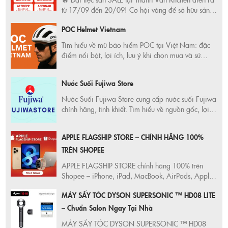
từ 17/09 đến 20/09! Cơ hội vàng để sở hữu sản
phẩm chất lượng với giá ưu đãi KHỦNG. Đừng bỏ
POC Helmet Vietnam
lỡ! Mua sắm thông minh ngay hôm nay!
Tìm hiểu về mũ bảo hiểm POC tại Việt Nam: đặc
điểm nổi bật, lợi ích, lưu ý khi chọn mua và sử
dụng. Đảm bảo an toàn tối đa và thể hiện phong
cách riêng với POC Helmet Vietnam.
Nước Suối Fujiwa Store
Nước Suối Fujiwa Store cung cấp nước suối Fujiwa
chính hãng, tinh khiết. Tìm hiểu về nguồn gốc, lợi
ích sức khỏe, và địa chỉ mua uy tín. Giao hàng tận
nơi, nhanh chóng.
APPLE FLAGSHIP STORE – CHÍNH HÃNG 100%
TRÊN SHOPEE
APPLE FLAGSHIP STORE chính hãng 100% trên
Shopee – iPhone, iPad, MacBook, AirPods, Apple
Watch. Giá chuẩn Apple, freeship toàn quốc, bảo
MÁY SẤY TÓC DYSON SUPERSONIC ™ HD08 LITE
hành toàn cầu, deal sốc mỗi tháng!
– Chuẩn Salon Ngay Tại Nhà
MÁY SẤY TÓC DYSON SUPERSONIC ™ HD08