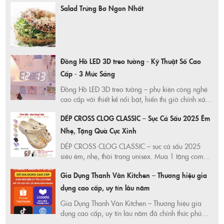
Salad Trứng Bơ Ngon Nhất
Đồng Hồ LED 3D treo tường - Kỹ Thuật Số Cao
Cấp - 3 Mức Sáng
Đồng Hồ LED 3D treo tường – phụ kiện công nghệ
cao cấp với thiết kế nổi bật, hiển thị giờ chính xác,
3 mức sáng linh hoạt. Trang trí phòng khách,
DÉP CROSS CLOG CLASSIC – Sục Cá Sấu 2025 Êm
phòng ngủ cực sang. Mua ngay ưu đãi Shopee,
giao hàng nhanh, bảo hành chuẩn!
Nhẹ, Tặng Quà Cực Xinh
DÉP CROSS CLOG CLASSIC – sục cá sấu 2025
siêu êm, nhẹ, thời trang unisex. Mua 1 tặng combo
10 Jibbitz + 1 đôi vớ xinh. Hàng chính hãng
Gia Dụng Thanh Vân Kitchen – Thương hiệu gia
TRUSTVNXK – độc quyền Shopee, giao nhanh, giá
siêu tốt!
dụng cao cấp, uy tín lâu năm
Gia Dụng Thanh Vân Kitchen – Thương hiệu gia
dụng cao cấp, uy tín lâu năm đã chính thức phủ
sóng trên toàn bộ các sàn thương mại điện tử lớn