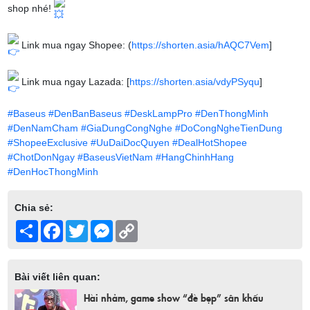
shop nhé!
Link mua ngay Shopee: (
https://shorten.asia/hAQC7Vem
]
Link mua ngay Lazada: [
https://shorten.asia/vdyPSyqu
]
#Baseus
#DenBanBaseus
#DeskLampPro
#DenThongMinh
#DenNamCham
#GiaDungCongNghe
#DoCongNgheTienDung
#ShopeeExclusive
#UuDaiDocQuyen
#DealHotShopee
#ChotDonNgay
#BaseusVietNam
#HangChinhHang
#DenHocThongMinh
Chia sẻ:
Share
Facebook
Twitter
Messenger
Copy
Link
Bài viết liên quan:
Hài nhảm, game show “đè bẹp” sân khấu