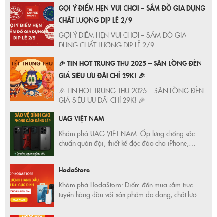
GỢI Ý ĐIỂM HẸN VUI CHƠI – SẮM ĐỒ GIA DỤNG
và website riêng, giúp khách hàng mua sắm dễ
dàng – tiện lợi – an tâm.
CHẤT LƯỢNG DỊP LỄ 2/9
GỢI Ý ĐIỂM HẸN VUI CHƠI – SẮM ĐỒ GIA
DỤNG CHẤT LƯỢNG DỊP LỄ 2/9
🎉 TIN HOT TRUNG THU 2025 – SĂN LỒNG ĐÈN
GIÁ SIÊU ƯU ĐÃI CHỈ 29K! 🎉
🎉 TIN HOT TRUNG THU 2025 – SĂN LỒNG ĐÈN
GIÁ SIÊU ƯU ĐÃI CHỈ 29K! 🎉
UAG VIỆT NAM
Khám phá UAG VIỆT NAM: Ốp lưng chống sốc
chuẩn quân đội, thiết kế độc đáo cho iPhone,
Samsung, iPad, Macbook, Apple Watch. Ưu đãi
hấp dẫn, bảo hành chính hãng!
HodaStore
Khám phá HodaStore: Điểm đến mua sắm trực
tuyến hàng đầu với sản phẩm đa dạng, chất lượng
vượt trội và dịch vụ khách hàng tận tâm. Tận hưởng
trải nghiệm mua sắm hoàn hảo tại HodaStore