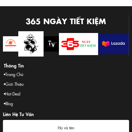
quyền trên Shopee, Lazada, và TikTok Shop. Giải
pháp tối ưu thời gian, tối ưu chi phí cho mọi gia
đình Việt.
365 NGÀY TIẾT KIỆM
Thông Tin
Trang Chủ
Giới Thiệu
Hot Deal
Blog
Liên Hệ Tư Vấn