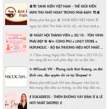
Đừng bỏ lỡ cơ hội mua sắm thông minh, tiết kiệm
🐜🏗️ TANK KIẾN VIỆT NAM – THẾ GIỚI KIẾN
tối đa với các chương trình khuyến mãi hấp dẫn.
MINI THU NHỎ NGAY TRONG NHÀ BẠN! 🏗️🐜
Khám phá thế giới 🐜 TANK KIẾN VIỆT NAM 🏗️
ngay tại nhà! Tìm hiểu về lợi ích, các loại tank phổ
biến (Ytong, Mica) và cách chăm sóc chúng. Tạo
🌸 NGÀY HỘI THÀNH VIÊN x 20/10 – TÔN VINH
không gian giáo dục & giải trí độc đáo!
PHÁI ĐẸP 🌸 💎✨ CÙNG PNJ x LINLY STORE x
HUFUHOLIC – BỘ BA THƯƠNG HIỆU HOT NHẤT
SHOPEE HỘI TỤ! ✨💎 🌟 VÀ ĐẶC BIỆT DÀNH
🎉 Chào mừng Ngày Hội Thành Viên x 20/10! Cơ
RIÊNG CHO TÍN ĐỒ GIA DỤNG THANH VÂN
hội vàng để tôn vinh phái đẹp với ưu đãi độc
quyền từ PNJ, LINLY STORE, HUFUHOLIC và Thanh
KITCHEN !
✨ MICocah VN – Phong cách thời thượng, ưu đãi
Vân Kitchen. Mua sắm thả ga, nhận quà liền tay!
Duy nhất trong năm!
đỉnh cao, độc quyền chỉ có tại Shopee! ✨
Khám phá MICocah VN trên Shopee: Nơi hội tụ
thời trang dẫn đầu xu hướng, ưu đãi hấp dẫn và
bộ sưu tập độc đáo. Mua sắm online an toàn, tiện
💃 XUKADRESS – THIÊN ĐƯỜNG VÁY ĐẦM SỈ & LẺ
lợi, tận hưởng dịch vụ chăm sóc khách hàng chu
đáo.
HOT NHẤT SHOPEE! 💃