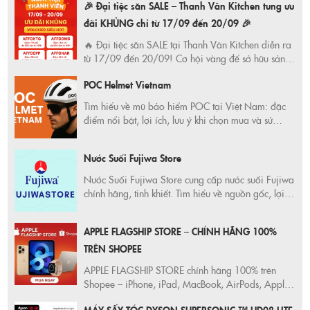
🎉 Đại tiệc săn SALE – Thanh Vân Kitchen tung ưu
ngay hôm nay!
đãi KHỦNG chỉ từ 17/09 đến 20/09 🎉
🔥 Đại tiệc săn SALE tại Thanh Vân Kitchen diễn ra
từ 17/09 đến 20/09! Cơ hội vàng để sở hữu sản
phẩm chất lượng với giá ưu đãi KHỦNG. Đừng bỏ
POC Helmet Vietnam
lỡ! Mua sắm thông minh ngay hôm nay!
Tìm hiểu về mũ bảo hiểm POC tại Việt Nam: đặc
điểm nổi bật, lợi ích, lưu ý khi chọn mua và sử
dụng. Đảm bảo an toàn tối đa và thể hiện phong
cách riêng với POC Helmet Vietnam.
Nước Suối Fujiwa Store
Nước Suối Fujiwa Store cung cấp nước suối Fujiwa
chính hãng, tinh khiết. Tìm hiểu về nguồn gốc, lợi
ích sức khỏe, và địa chỉ mua uy tín. Giao hàng tận
nơi, nhanh chóng.
APPLE FLAGSHIP STORE – CHÍNH HÃNG 100%
TRÊN SHOPEE
APPLE FLAGSHIP STORE chính hãng 100% trên
Shopee – iPhone, iPad, MacBook, AirPods, Apple
Watch. Giá chuẩn Apple, freeship toàn quốc, bảo
MÁY SẤY TÓC DYSON SUPERSONIC ™ HD08 LITE