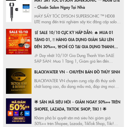
hành toàn cầu, deal sốc mỗi tháng!
– Chuẩn Salon Ngay Tại Nhà
MÁY SẤY TÓC DYSON SUPERSONIC ™ HD08
LITE mang đến trải nghiệm sấy tóc đẳng cấp salon
với động cơ V9 mạnh mẽ, kiểm soát nhiệt thông
🛒 SALE 10/10 CỰC KỲ HẤP DẪN: 🔥 MUA 01
minh, bảo vệ tóc mềm mượt và tạo kiểu linh hoạt.
Ưu đãi cực hot tại Shopee, Lazada chính hãng.
TẶNG 01, ‼️ HÀNG GIA DỤNG GIẢM SÂU LÊN
ĐẾN 30%++, 🚨CHỈ CÓ TẠI GIA DỤNG THANH
VÂN,
🎉 Duy nhất 10/10! Gia Dụng Thanh Vân SALE
SẬP SÀN: Mua 1 Tặng 1, Giảm giá lên đến
30%++. Cơ hội vàng để sở hữu đồ gia dụng chất
BLACKWATER VN – CHUYÊN BÁN ĐỒ THỦY SINH
lượng, giá tốt nhất thị trường. Xem ngay!
BLACKWATER VN chuyên cung cấp đồ thủy sinh
chất lượng cao, đa dạng mẫu mã, đáp ứng mọi
nhu cầu của người chơi thủy sinh. Vật liệu nền, đèn,
phân nền thủy sinh chính hãng, giá tốt nhất thị
🌟 SĂN MÃ SIÊU HỜI – GIẢM NGAY 50%++ TRÊN
trường.
SHOPEE, LAZADA, TIKTOK SHOP, TIKI ! 🌟
Khám phá bí quyết săn mã siêu hời giảm giá
50%++ trên Shopee, Lazada, TikTok Shop, Tiki!