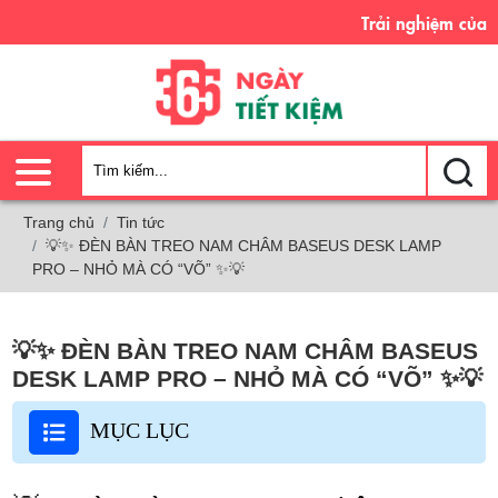
Trải nghiệm của tôi - Sự t
Trang chủ
Tin tức
💡✨ ĐÈN BÀN TREO NAM CHÂM BASEUS DESK LAMP
PRO – NHỎ MÀ CÓ “VÕ” ✨💡
💡✨ ĐÈN BÀN TREO NAM CHÂM BASEUS
DESK LAMP PRO – NHỎ MÀ CÓ “VÕ” ✨💡
MỤC LỤC