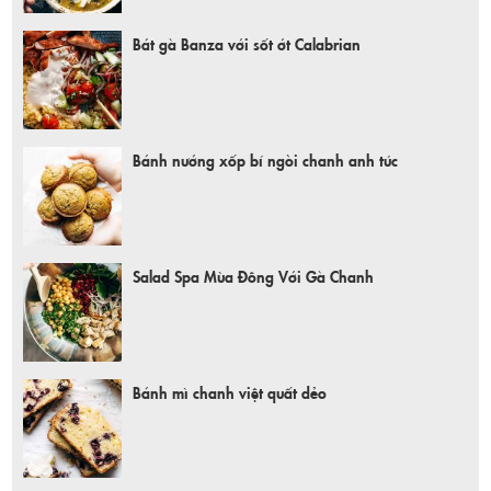
Bát gà Banza với sốt ớt Calabrian
Bánh nướng xốp bí ngòi chanh anh túc
Salad Spa Mùa Đông Với Gà Chanh
Bánh mì chanh việt quất dẻo