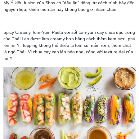
Mỳ Ý kiểu fusion của Sbox có “dấu ấn” riêng, từ cách trình bày đến
nguyên liệu, khiến món ăn này không bao giờ nhàm chán:
Spicy Creamy Tom-Yum Pasta với sốt tom-yum cay chua đặc trưng
của Thái Lan được làm creamy hơn bằng cách thêm kem tươi, phủ
lên mì Ý. Topping không thể thiếu là tôm sú, nấm rơm, thêm chút
lá ngò Thái. Vị chua cay xen lẫn béo nhẹ, cộng với texture dai của
mì Ý