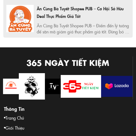
nhật deal mỗi ngày tại 365ngaytietkiem.com – nơi
Ăn Cùng Bà Tuyết Shopee PUB – Cơ Hội Sở Hữu
chia sẻ ưu đãi và kinh nghiệm tiêu dùng thông
minh.
Deal Thực Phẩm Giá Tốt
Ăn Cùng Bà Tuyết Shopee PUB – Điểm đến lý tưởng
để săn mã giảm giá thực phẩm giá tốt. Đừng bỏ lỡ
cơ hội nhận ưu đãi hấp dẫn tại Shopee và mua
sắm thông minh với những gợi ý từ Mr Hưng tại
365 Ngày Tiết Kiệm.
365 NGÀY TIẾT KIỆM
Thông Tin
Trang Chủ
Giới Thiệu