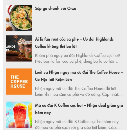
Súp gà chanh với Orzo
Ai là fan ruột của cà phê – Ưu đãi Highlands
Coffee không thể bỏ lỡ!
Khám phá ngay ưu đãi Highlands Coffee cực hot!
Nếu bạn là fan của cà phê, đừng bỏ lỡ cơ hội
nhận mã giảm giá hấp dẫn để thưởng thức những
Lướt và Nhận ngay mã ưu đãi The Coffee House –
ly cà phê thơm ngon với mức giá siêu tiết kiệm.
Đọc bài viết để biết chi tiết và cách nhận ưu đãi!
Cơ Hội Tiết Kiệm Lớn
Nhận ngay mã ưu đãi The Coffee House để tiết
kiệm khi mua sắm cà phê và đồ uống. Cập nhật
mã giảm giá mới nhất 2025 tại 365 Ngày Tiết
Mã ưu đãi K Coffee cực hot – Nhận deal giảm giá
Kiệm. Nhanh tay săn deal và thưởng thức cà phê
ngon giá rẻ ngay hôm nay!
hôm nay
Nhận ngay mã ưu đãi K Coffee cực hot hôm nay
để mua cà phê sạch với giá siêu tiết kiệm. Cập