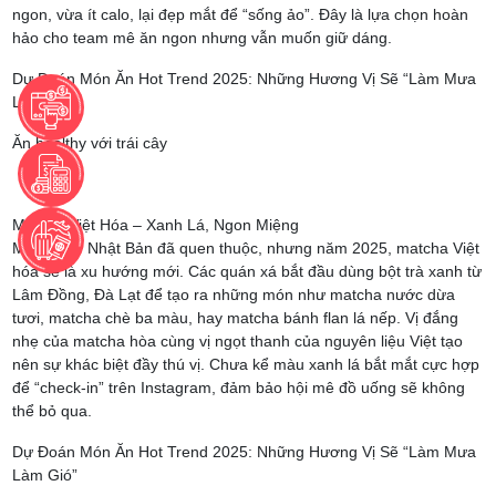
ngon, vừa ít calo, lại đẹp mắt để “sống ảo”. Đây là lựa chọn hoàn
hảo cho team mê ăn ngon nhưng vẫn muốn giữ dáng.
Dự Đoán Món Ăn Hot Trend 2025: Những Hương Vị Sẽ “Làm Mưa
Làm Gió”
Ăn healthy với trái cây
Matcha Việt Hóa – Xanh Lá, Ngon Miệng
Matcha từ Nhật Bản đã quen thuộc, nhưng năm 2025, matcha Việt
hóa sẽ là xu hướng mới. Các quán xá bắt đầu dùng bột trà xanh từ
Lâm Đồng, Đà Lạt để tạo ra những món như matcha nước dừa
tươi, matcha chè ba màu, hay matcha bánh flan lá nếp. Vị đắng
nhẹ của matcha hòa cùng vị ngọt thanh của nguyên liệu Việt tạo
nên sự khác biệt đầy thú vị. Chưa kể màu xanh lá bắt mắt cực hợp
để “check-in” trên Instagram, đảm bảo hội mê đồ uống sẽ không
thể bỏ qua.
Dự Đoán Món Ăn Hot Trend 2025: Những Hương Vị Sẽ “Làm Mưa
Làm Gió”