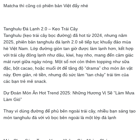
Matcha thì cũng có phiên bản Việt đấy nhé
Tanghulu Đá Lạnh 2.0 – Kẹo Trái Cây
Tanghulu (kẹo trái cây bọc đường) đã hot từ 2024, nhưng năm
2025, phiên bản tanghulu đá lạnh 2.0 sẽ tiếp tục khuấy đảo mùa
hè Việt Nam. Lớp đường giòn tan giờ được làm lạnh hơn, kết hợp
với trái cây đông lạnh như dâu, kiwi, hay nho, mang đến cảm giác
mát rượi giữa ngày nóng. Một số nơi còn thêm topping như sữa
đặc, bột cacao, hoặc muối ớt để tăng độ “drama” cho món ăn vặt
này. Đơn giản, rẻ tiền, nhưng đủ sức làm “tan chảy” trái tim của
các bạn trẻ mê snack.
Dự Đoán Món Ăn Hot Trend 2025: Những Hương Vị Sẽ “Làm Mưa
Làm Gió”
Thay vì dùng đường để phủ bên ngoài trái cây, nhiều bạn sáng tạo
món tanghulu đá với vỏ bọc bên ngoài là một lớp đá lạnh