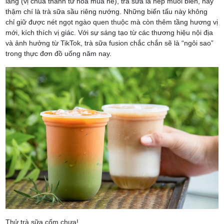
lăng (vị chua thanh từ hoa mùa hè), trà sữa lá nếp muối biển, hay
thậm chí là trà sữa sầu riêng nướng. Những biến tấu này không
chỉ giữ được nét ngọt ngào quen thuộc mà còn thêm tầng hương vị
mới, kích thích vị giác. Với sự sáng tạo từ các thương hiệu nội địa
và ảnh hưởng từ TikTok, trà sữa fusion chắc chắn sẽ là “ngôi sao”
trong thực đơn đồ uống năm nay.
Thử trà sữa cốm chưa!