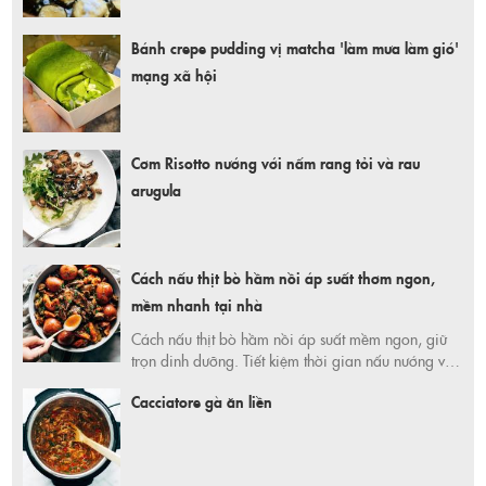
Bánh crepe pudding vị matcha 'làm mưa làm gió'
mạng xã hội
Cơm Risotto nướng với nấm rang tỏi và rau
arugula
Cách nấu thịt bò hầm nồi áp suất thơm ngon,
mềm nhanh tại nhà
Cách nấu thịt bò hầm nồi áp suất mềm ngon, giữ
trọn dinh dưỡng. Tiết kiệm thời gian nấu nướng với
bí quyết đơn giản từ Mr Hưng tại 365 Ngày Tiết
Cacciatore gà ăn liền
Kiệm. Mua nguyên liệu và nồi áp suất tiện lợi, giá
tốt ngay hôm nay!