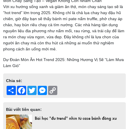
Món Chay Sáng Tạo – Vegan Không Còn Nhàm Chán
Với xu hướng sống xanh và giảm ăn thịt, món chay sáng tạo sẽ là
“hot trend” lớn trong 2025. Không chỉ là chả lụa chay hay đậu hũ
chiên, giờ đây bạn sẽ thấy bánh mì pate nấm truffle, phở chay áp
chảo, hay bún riêu chay cà tím nướng. Các nhà hàng tận dụng
nguyên liệu địa phương như nấm mối, rau rừng, và trái cây để làm
ra món chay vừa ngon, vừa đẹp. Đây không chỉ là lựa chọn của
người ăn chay mà còn thu hút cả những ai muốn thử nghiệm
phong cách ăn uống mới mẻ.
Dự Đoán Món Ăn Hot Trend 2025: Những Hương Vị Sẽ “Làm Mưa
Làm Gió”
Chia sẻ:
Share
Facebook
Twitter
Messenger
Copy
Link
Bài viết liên quan:
Bài học "đu trend" nhìn từ case bánh đồng xu