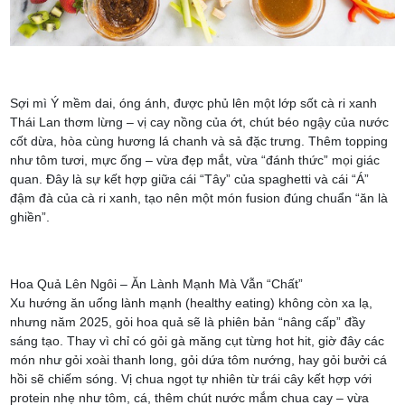
Sợi mì Ý mềm dai, óng ánh, được phủ lên một lớp sốt cà ri xanh
Thái Lan thơm lừng – vị cay nồng của ớt, chút béo ngậy của nước
cốt dừa, hòa cùng hương lá chanh và sả đặc trưng. Thêm topping
như tôm tươi, mực ống – vừa đẹp mắt, vừa “đánh thức” mọi giác
quan. Đây là sự kết hợp giữa cái “Tây” của spaghetti và cái “Á”
đậm đà của cà ri xanh, tạo nên một món fusion đúng chuẩn “ăn là
ghiền”.
Hoa Quả Lên Ngôi – Ăn Lành Mạnh Mà Vẫn “Chất”
Xu hướng ăn uống lành mạnh (healthy eating) không còn xa lạ,
nhưng năm 2025, gỏi hoa quả sẽ là phiên bản “nâng cấp” đầy
sáng tạo. Thay vì chỉ có gỏi gà măng cụt từng hot hit, giờ đây các
món như gỏi xoài thanh long, gỏi dứa tôm nướng, hay gỏi bưởi cá
hồi sẽ chiếm sóng. Vị chua ngọt tự nhiên từ trái cây kết hợp với
protein nhẹ như tôm, cá, thêm chút nước mắm chua cay – vừa