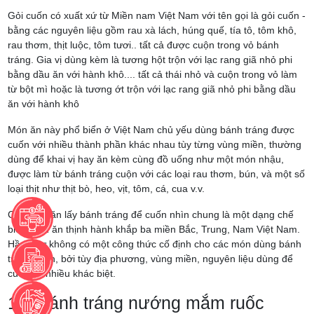
Gỏi cuốn có xuất xứ từ Miền nam Việt Nam với tên gọi là gỏi cuốn -
bằng các nguyên liệu gồm rau xà lách, húng quế, tía tô, tôm khô,
rau thơm, thịt luộc, tôm tươi.. tất cả được cuộn trong vỏ bánh
tráng. Gia vị dùng kèm là tương hột trộn với lạc rang giã nhỏ phi
bằng dầu ăn với hành khô.... tất cả thái nhỏ và cuộn trong vỏ làm
từ bột mì hoặc là tương ớt trộn với lạc rang giã nhỏ phi bằng dầu
ăn với hành khô
Món ăn này phổ biển ở Việt Nam chủ yếu dùng bánh tráng được
cuốn với nhiều thành phần khác nhau tùy từng vùng miền, thường
dùng để khai vị hay ăn kèm cùng đồ uống như một món nhậu,
được làm từ bánh tráng cuộn với các loại rau thơm, bún, và một số
loại thịt như thịt bò, heo, vịt, tôm, cá, cua v.v.
Các món ăn lấy bánh tráng để cuốn nhìn chung là một dạng chế
biến món ăn thịnh hành khắp ba miền Bắc, Trung, Nam Việt Nam.
Hầu như không có một công thức cố định cho các món dùng bánh
tráng cuốn, bởi tùy địa phương, vùng miền, nguyên liệu dùng để
cuốn có nhiều khác biệt.
10. Bánh tráng nướng mắm ruốc