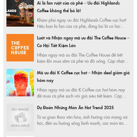
Ai là fan ruột của cà phê – Ưu đãi Highlands
Coffee không thể bỏ lỡ!
Khám phá ngay ưu đãi Highlands Coffee cực hot!
Nếu bạn là fan của cà phê, đừng bỏ lỡ cơ hội
nhận mã giảm giá hấp dẫn để thưởng thức những
Lướt và Nhận ngay mã ưu đãi The Coffee House –
ly cà phê thơm ngon với mức giá siêu tiết kiệm.
Đọc bài viết để biết chi tiết và cách nhận ưu đãi!
Cơ Hội Tiết Kiệm Lớn
Nhận ngay mã ưu đãi The Coffee House để tiết
kiệm khi mua sắm cà phê và đồ uống. Cập nhật
mã giảm giá mới nhất 2025 tại 365 Ngày Tiết
Mã ưu đãi K Coffee cực hot – Nhận deal giảm giá
Kiệm. Nhanh tay săn deal và thưởng thức cà phê
ngon giá rẻ ngay hôm nay!
hôm nay
Nhận ngay mã ưu đãi K Coffee cực hot hôm nay
để mua cà phê sạch với giá siêu tiết kiệm. Cập
nhật deal mỗi ngày tại 365ngaytietkiem.com – nơi
Dự Đoán Những Món Ăn Hot Trend 2025
chia sẻ ưu đãi và kinh nghiệm tiêu dùng thông
minh.
Từ sự giao thoa văn hóa, ảnh hưởng của mạng xã
hội, đến xu hướng sống lành mạnh, các món ăn
“hot trend” năm nay hứa hẹn sẽ vừa lạ vừa quen,
vừa ngon mắt vừa ngon miệng. Dựa trên những