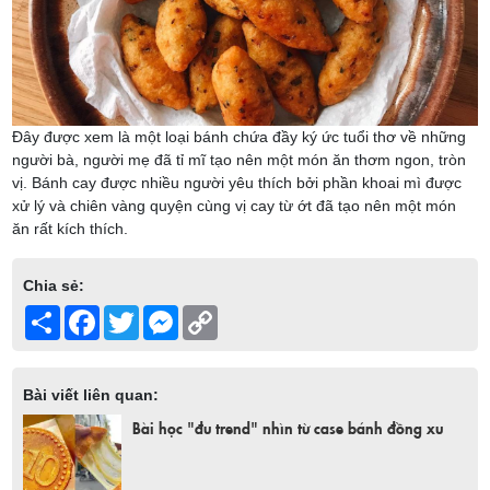
Đây được xem là một loại bánh chứa đầy ký ức tuổi thơ về những
người bà, người mẹ đã tỉ mĩ tạo nên một món ăn thơm ngon, tròn
vị. Bánh cay được nhiều người yêu thích bởi phần khoai mì được
xử lý và chiên vàng quyện cùng vị cay từ ớt đã tạo nên một món
ăn rất kích thích.
Chia sẻ:
Share
Facebook
Twitter
Messenger
Copy
Link
Bài viết liên quan:
Bài học "đu trend" nhìn từ case bánh đồng xu