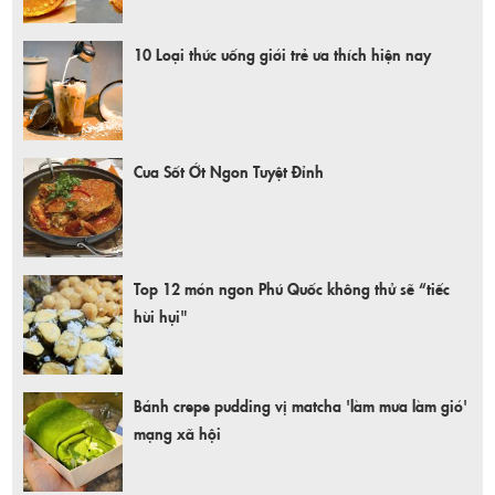
10 Loại thức uống giới trẻ ưa thích hiện nay
Cua Sốt Ớt Ngon Tuyệt Đỉnh
Top 12 món ngon Phú Quốc không thử sẽ “tiếc
hùi hụi"
Bánh crepe pudding vị matcha 'làm mưa làm gió'
mạng xã hội