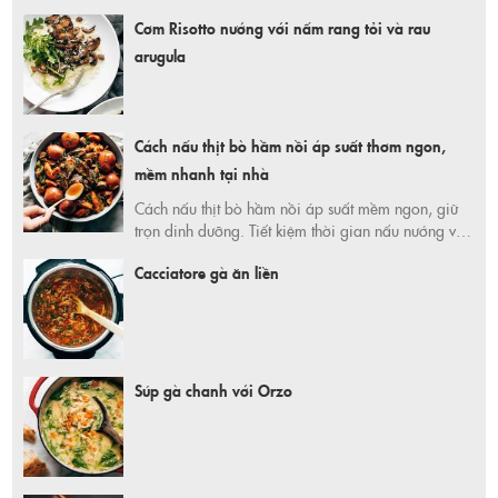
Cơm Risotto nướng với nấm rang tỏi và rau
arugula
Cách nấu thịt bò hầm nồi áp suất thơm ngon,
mềm nhanh tại nhà
Cách nấu thịt bò hầm nồi áp suất mềm ngon, giữ
trọn dinh dưỡng. Tiết kiệm thời gian nấu nướng với
bí quyết đơn giản từ Mr Hưng tại 365 Ngày Tiết
Cacciatore gà ăn liền
Kiệm. Mua nguyên liệu và nồi áp suất tiện lợi, giá
tốt ngay hôm nay!
Súp gà chanh với Orzo