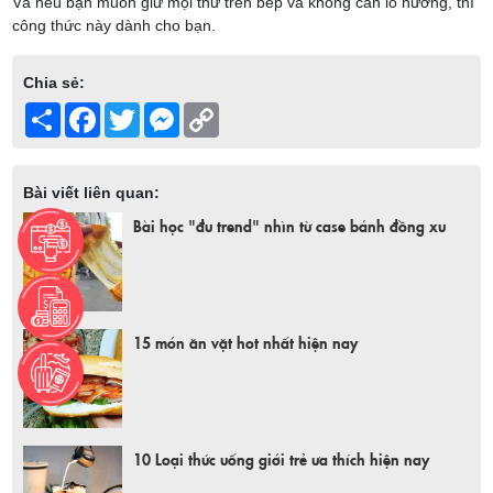
Và nếu bạn muốn giữ mọi thứ trên bếp và không cần lò nướng, thì
công thức này dành cho bạn.
Chia sẻ:
Share
Facebook
Twitter
Messenger
Copy
Link
Bài viết liên quan:
Bài học "đu trend" nhìn từ case bánh đồng xu
15 món ăn vặt hot nhất hiện nay
10 Loại thức uống giới trẻ ưa thích hiện nay