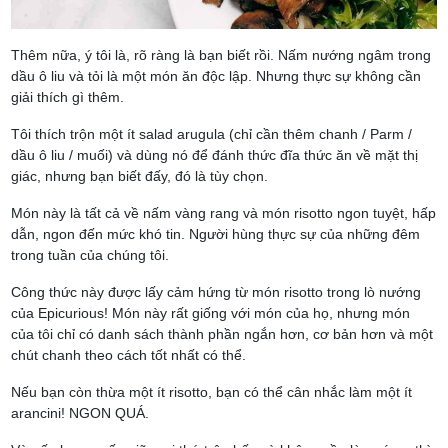
Thêm nữa, ý tôi là, rõ ràng là bạn biết rồi. Nấm nướng ngâm trong
dầu ô liu và tỏi là một món ăn độc lập. Nhưng thực sự không cần
giải thích gì thêm.
Tôi thích trộn một ít salad arugula (chỉ cần thêm chanh / Parm /
dầu ô liu / muối) và dùng nó để đánh thức đĩa thức ăn về mặt thị
giác, nhưng bạn biết đấy, đó là tùy chọn.
Món này là tất cả về nấm vàng rang và món risotto ngon tuyệt, hấp
dẫn, ngon đến mức khó tin. Người hùng thực sự của những đêm
trong tuần của chúng tôi.
Công thức này được lấy cảm hứng từ món risotto trong lò nướng
của Epicurious! Món này rất giống với món của họ, nhưng món
của tôi chỉ có danh sách thành phần ngắn hơn, cơ bản hơn và một
chút chanh theo cách tốt nhất có thể.
Nếu bạn còn thừa một ít risotto, bạn có thể cân nhắc làm một ít
arancini! NGON QUÁ.