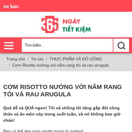
a bạn.
Trang chủ
Tin tức
THỰC PHẨM VÀ ĐỒ UỐNG
Cơm Risotto nướng với nấm rang tỏi và rau arugula
CƠM RISOTTO NƯỚNG VỚI NẤM RANG
TỎI VÀ RAU ARUGULA
Quá dễ và QUÁ ngon! Tôi và chồng tôi tăng gấp đôi công
thức và ăn món này trong suốt tuần, và nó không bao giờ
chán!
Bạn có thể làm món risotto trong lò nướng!