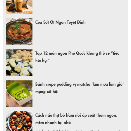
Cua Sốt Ớt Ngon Tuyệt Đỉnh
Top 12 món ngon Phú Quốc không thử sẽ “tiếc
hùi hụi"
Bánh crepe pudding vị matcha 'làm mưa làm gió'
mạng xã hội
Cách nấu thịt bò hầm nồi áp suất thơm ngon,
mềm nhanh tại nhà