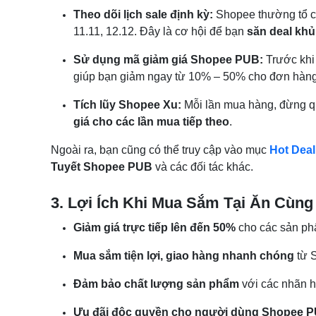
Theo dõi lịch sale định kỳ:
Shopee thường tổ ch
11.11, 12.12. Đây là cơ hội để bạn
săn deal kh
Sử dụng mã giảm giá Shopee PUB:
Trước khi 
giúp bạn giảm ngay từ 10% – 50% cho đơn hàng
Tích lũy Shopee Xu:
Mỗi lần mua hàng, đừng qu
giá cho các lần mua tiếp theo
.
Ngoài ra, bạn cũng có thể truy cập vào mục
Hot Deal
Tuyết Shopee PUB
và các đối tác khác.
3. Lợi Ích Khi Mua Sắm Tại Ăn Cùn
Giảm giá trực tiếp lên đến 50%
cho các sản ph
Mua sắm tiện lợi, giao hàng nhanh chóng
từ 
Đảm bảo chất lượng sản phẩm
với các nhãn h
Ưu đãi độc quyền cho người dùng Shopee 