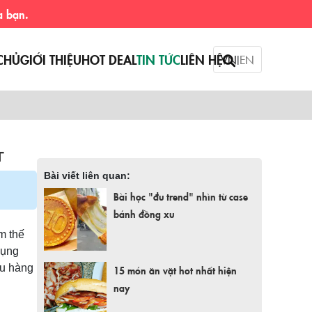
CHỦ
GIỚI THIỆU
HOT DEAL
TIN TỨC
LIÊN HỆ
VN
EN
|
T
Bài viết liên quan:
Bài học "đu trend" nhìn từ case
bánh đồng xu
m thế
dụng
iêu hàng
15 món ăn vặt hot nhất hiện
nay