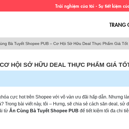
Trải nghiệm của tôi - Sự tiết kiệm của bạn.
TRANG 
ùng Bà Tuyết Shopee PUB – Cơ Hội Sở Hữu Deal Thực Phẩm Giá Tốt
 CƠ HỘI SỞ HỮU DEAL THỰC PHẨM GIÁ TỐ
khóa cực hot trên Shopee với vô vàn ưu đãi hấp dẫn. Nhưng là
 Trong bài viết này, tôi – Hưng, sẽ chia sẻ cách săn deal, sử 
ãi từ
Ăn Cùng Bà Tuyết Shopee PUB
để tiết kiệm tối đa chi t