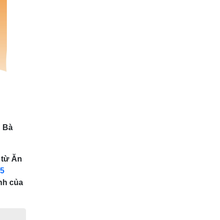
 Bà
 từ Ăn
5
ạnh của