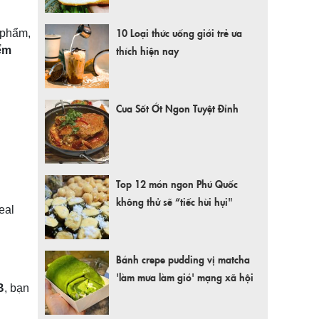
10 Loại thức uống giới trẻ ưa
 phẩm,
thích hiện nay
iểm
Cua Sốt Ớt Ngon Tuyệt Đỉnh
Top 12 món ngon Phú Quốc
không thử sẽ “tiếc hùi hụi"
eal
Bánh crepe pudding vị matcha
'làm mưa làm gió' mạng xã hội
B
, bạn