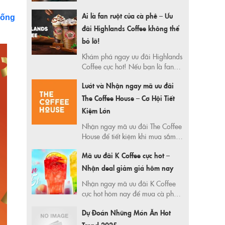
Ai là fan ruột của cà phê – Ưu
Uống
đãi Highlands Coffee không thể
bỏ lỡ!
Khám phá ngay ưu đãi Highlands
Coffee cực hot! Nếu bạn là fan
của cà phê, đừng bỏ lỡ cơ hội
Lướt và Nhận ngay mã ưu đãi
nhận mã giảm giá hấp dẫn để
thưởng thức những ly cà phê thơm
The Coffee House – Cơ Hội Tiết
ngon với mức giá siêu tiết kiệm.
Kiệm Lớn
Đọc bài viết để biết chi tiết và
Nhận ngay mã ưu đãi The Coffee
cách nhận ưu đãi!
House để tiết kiệm khi mua sắm
cà phê và đồ uống. Cập nhật mã
Mã ưu đãi K Coffee cực hot –
giảm giá mới nhất 2025 tại 365
Ngày Tiết Kiệm. Nhanh tay săn
Nhận deal giảm giá hôm nay
deal và thưởng thức cà phê ngon
Nhận ngay mã ưu đãi K Coffee
giá rẻ ngay hôm nay!
cực hot hôm nay để mua cà phê
sạch với giá siêu tiết kiệm. Cập
Dự Đoán Những Món Ăn Hot
nhật deal mỗi ngày tại
365ngaytietkiem.com – nơi chia