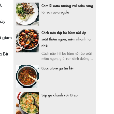
0,
Cơm Risotto nướng với nấm rang
tỏi và rau arugula
này
Cách nấu thịt bò hầm nồi áp
à giảm
suất thơm ngon, mềm nhanh tại
nhà
Cách nấu thịt bò hầm nồi áp suất
g Bà
mềm ngon, giữ trọn dinh dưỡng.
Tiết kiệm thời gian nấu nướng với
Cacciatore gà ăn liền
bí quyết đơn giản từ Mr Hưng tại
365 Ngày Tiết Kiệm. Mua nguyên
liệu và nồi áp suất tiện lợi, giá tốt
ngay hôm nay!
Súp gà chanh với Orzo