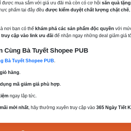
hỉ được mua sắm với giá ưu đãi mà còn có cơ hội
săn quà tặng
 thực phẩm tại đây đều
được kiểm duyệt chất lượng chặt chẽ
là nơi bạn có thể
khám phá các sản phẩm độc quyền
với mức
y
truy cập vào link ưu đãi
để nhận ngay những deal giảm giá tố
Ăn Cùng Bà Tuyết Shopee PUB
ùng Bà Tuyết Shopee PUB
.
giỏ hàng
.
 dụng mã giảm giá phù hợp
.
kiệm
ngay lập tức.
mãi mới nhất
, hãy thường xuyên truy cập vào
365 Ngày Tiết 