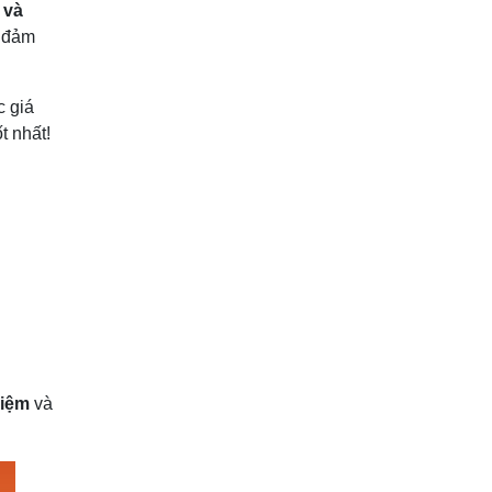
 và
, đảm
 giá
t nhất!
Kiệm
và