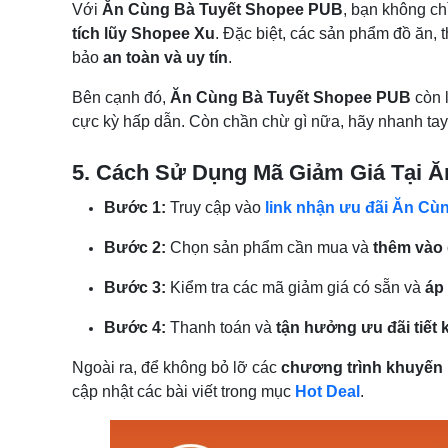
Với
Ăn Cùng Bà Tuyết Shopee PUB
, bạn không c
tích lũy Shopee Xu
. Đặc biệt, các sản phẩm đồ ăn,
bảo
an toàn và uy tín
.
Bên cạnh đó,
Ăn Cùng Bà Tuyết Shopee PUB
còn 
cực kỳ hấp dẫn. Còn chần chừ gì nữa, hãy nhanh ta
5. Cách Sử Dụng Mã Giảm Giá Tại 
Bước 1:
Truy cập vào
link nhận ưu đãi Ăn C
Bước 2:
Chọn sản phẩm cần mua và
thêm vào 
Bước 3:
Kiểm tra các mã giảm giá có sẵn và
áp
Bước 4:
Thanh toán và
tận hưởng ưu đãi tiết 
Ngoài ra, để không bỏ lỡ các
chương trình khuyến 
cập nhật các bài viết trong mục
Hot Deal
.