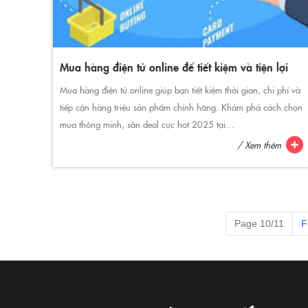
Mua hàng điện tử online để tiết kiệm và tiện lợi
Mua hàng điện tử online giúp bạn tiết kiệm thời gian, chi phí và
tiếp cận hàng triệu sản phẩm chính hãng. Khám phá cách chọn
mua thông minh, săn deal cực hot 2025 tại
365ngaytietkiem.com!
/ Xem thêm
Page 10/11
F