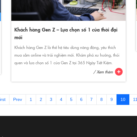
Khách hàng Gen Z – Lựa chọn số 1 của thời đại
mới
Khách hàng Gen Z là thế hệ tiêu dùng năng động, yêu thích
mua sắm online và trải nghiệm mới. Khám phá xu hướng, thói
quen và lựa chọn số 1 của Gen Z tại 365 Ngày Tiết Kiệm.
/ Xem thêm
irst
Prev
1
2
3
4
5
6
7
8
9
10
1