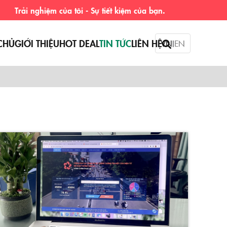
ghiệm của tôi - Sự tiết kiệm của bạn.
CHỦ
GIỚI THIỆU
HOT DEAL
TIN TỨC
LIÊN HỆ
VN
EN
|