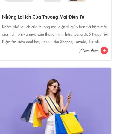
Những Lợi Ích Của Thương Mại Điện Tử
Khám phá lợi ích của thương mại điện tử giúp bạn tiết kiệm thời
gian, chi phí và mua sắm thông minh hơn. Cùng 365 Ngày Tiết
Kiệm tìm kiếm deal hot, link ưu đãi Shopee, Lazada, TikTok
Shop mỗi ngày!
/ Xem thêm