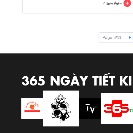
/ Xem thêm
Page 8/11
Fi
365 NGÀY TIẾT K