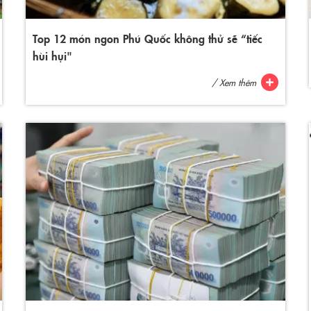
Top 12 món ngon Phú Quốc không thử sẽ “tiếc
hùi hụi"
/ Xem thêm