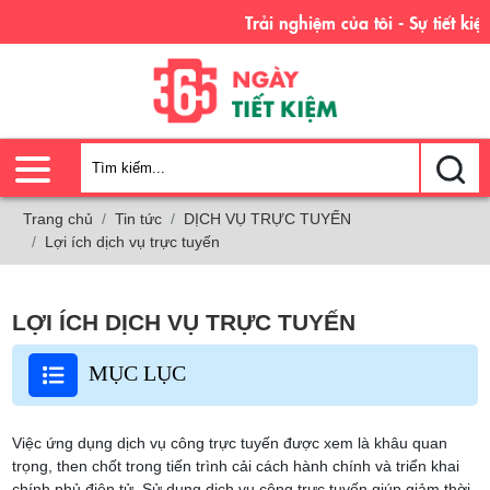
Trải nghiệm của tôi - Sự tiết kiệm củ
Trang chủ
Tin tức
DỊCH VỤ TRỰC TUYẾN
Lợi ích dịch vụ trực tuyến
LỢI ÍCH DỊCH VỤ TRỰC TUYẾN
MỤC LỤC
Việc ứng dụng dịch vụ công trực tuyến được xem là khâu quan
trọng, then chốt trong tiến trình cải cách hành chính và triển khai
chính phủ điện tử. Sử dụng dịch vụ công trực tuyến giúp giảm thời