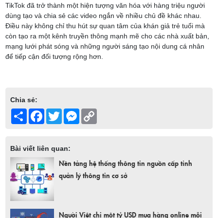
TikTok đã trở thành một hiện tượng văn hóa với hàng triệu người
dùng tạo và chia sẻ các video ngắn về nhiều chủ đề khác nhau.
Điều này không chỉ thu hút sự quan tâm của khán giả trẻ tuổi mà
còn tạo ra một kênh truyền thông mạnh mẽ cho các nhà xuất bản,
mạng lưới phát sóng và những người sáng tạo nội dung cá nhân
để tiếp cận đối tượng rộng hơn.
Chia sẻ:
Share
Facebook
Twitter
Messenger
Copy
Link
Bài viết liên quan:
Nền tảng hệ thống thông tin nguồn cấp tỉnh
quản lý thông tin cơ sở
Người Việt chi một tỷ USD mua hàng online mỗi