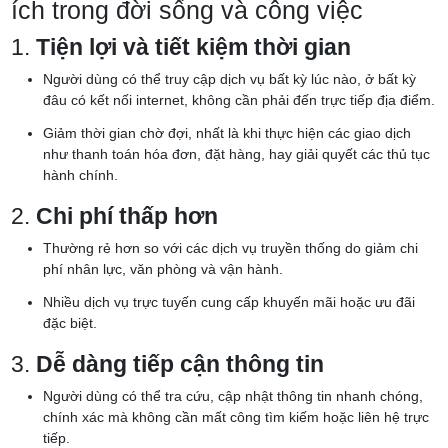
ích trong đời sống và công việc
1.
Tiện lợi và tiết kiệm thời gian
Người dùng có thể truy cập dịch vụ bất kỳ lúc nào, ở bất kỳ
đâu có kết nối internet, không cần phải đến trực tiếp địa điểm.
Giảm thời gian chờ đợi, nhất là khi thực hiện các giao dịch
như thanh toán hóa đơn, đặt hàng, hay giải quyết các thủ tục
hành chính.
2.
Chi phí thấp hơn
Thường rẻ hơn so với các dịch vụ truyền thống do giảm chi
phí nhân lực, văn phòng và vận hành.
Nhiều dịch vụ trực tuyến cung cấp khuyến mãi hoặc ưu đãi
đặc biệt.
3.
Dễ dàng tiếp cận thông tin
Người dùng có thể tra cứu, cập nhật thông tin nhanh chóng,
chính xác mà không cần mất công tìm kiếm hoặc liên hệ trực
tiếp.