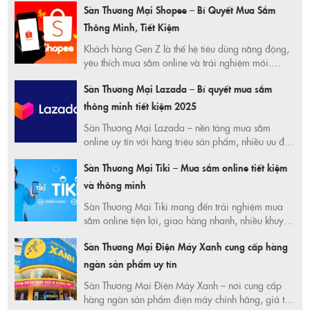
Sàn Thương Mại Shopee – Bí Quyết Mua Sắm
thông minh cho người tiêu dùng hiện đại!
Thông Minh, Tiết Kiệm
Khách hàng Gen Z là thế hệ tiêu dùng năng động,
yêu thích mua sắm online và trải nghiệm mới.
Khám phá xu hướng, thói quen và lựa chọn số 1
Sàn Thương Mại Lazada – Bí quyết mua sắm
của Gen Z tại 365 Ngày Tiết Kiệm.
thông minh tiết kiệm 2025
Sàn Thương Mại Lazada – nền tảng mua sắm
online uy tín với hàng triệu sản phẩm, nhiều ưu đãi
mỗi ngày. Cùng 365 Ngày Tiết Kiệm và Mr Hưng
Sàn Thương Mại Tiki – Mua sắm online tiết kiệm
chia sẻ bí quyết săn deal, sử dụng voucher, mua
hàng thông minh giúp bạn tiết kiệm chi tiêu hiệu
và thông minh
quả.
Sàn Thương Mại Tiki mang đến trải nghiệm mua
sắm online tiện lợi, giao hàng nhanh, nhiều khuyến
mãi. Khám phá cách tiết kiệm tiền hiệu quả cùng
Sàn Thương Mại Điện Máy Xanh cung cấp hàng
365ngaytietkiem.com và săn deal hot mỗi ngày
ngay hôm nay.
ngàn sản phẩm uy tín
Sàn Thương Mại Điện Máy Xanh – nơi cung cấp
hàng ngàn sản phẩm điện máy chính hãng, giá tốt,