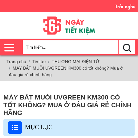
Trải nghiệm của tôi
Trang chủ
Tin tức
THƯƠNG MẠI ĐIỆN TỬ
MÁY BẮT MUỖI UVGREEN KM300 có tốt không? Mua ở
đâu giá rẻ chính hãng
MÁY BẮT MUỖI UVGREEN KM300 CÓ
TỐT KHÔNG? MUA Ở ĐÂU GIÁ RẺ CHÍNH
HÃNG
MỤC LỤC