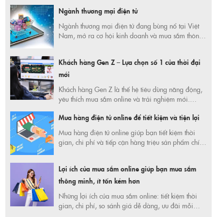
link ưu đãi Shopee, Lazada, TikTok Shop mỗi
Ngành thương mại điện tử
ngày!
Ngành thương mại điện tử đang bùng nổ tại Việt
Nam, mở ra cơ hội kinh doanh và mua sắm thông
minh cho mọi người. Tìm hiểu xu hướng, cơ hội,
thách thức và cách tiết kiệm khi tham gia ngành
Khách hàng Gen Z – Lựa chọn số 1 của thời đại
đầy tiềm năng này tại 365ngaytietkiem.com.
mới
Khách hàng Gen Z là thế hệ tiêu dùng năng động,
yêu thích mua sắm online và trải nghiệm mới.
Khám phá xu hướng, thói quen và lựa chọn số 1
Mua hàng điện tử online để tiết kiệm và tiện lợi
của Gen Z tại 365 Ngày Tiết Kiệm.
Mua hàng điện tử online giúp bạn tiết kiệm thời
gian, chi phí và tiếp cận hàng triệu sản phẩm chính
hãng. Khám phá cách chọn mua thông minh, săn
deal cực hot 2025 tại 365ngaytietkiem.com!
Lợi ích của mua sắm online giúp bạn mua sắm
thông minh, ít tốn kém hơn
Những lợi ích của mua sắm online: tiết kiệm thời
gian, chi phí, so sánh giá dễ dàng, ưu đãi mỗi
ngày và giao hàng tận nơi. Hình thức mua sắm