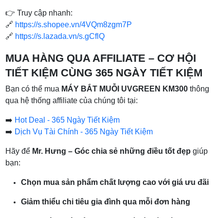
👉 Truy cập nhanh:
🔗
https://s.shopee.vn/4VQm8zgm7P
🔗
https://s.lazada.vn/s.gCflQ
MUA HÀNG QUA AFFILIATE – CƠ HỘI
TIẾT KIỆM CÙNG 365 NGÀY TIẾT KIỆM
Bạn có thể mua
MÁY BẮT MUỖI UVGREEN KM300
thông
qua hệ thống affiliate của chúng tôi tại:
➡️
Hot Deal - 365 Ngày Tiết Kiệm
➡️
Dịch Vụ Tài Chính - 365 Ngày Tiết Kiệm
Hãy để
Mr. Hưng – Góc chia sẻ những điều tốt đẹp
giúp
bạn:
Chọn mua sản phẩm chất lượng cao với giá ưu đãi
Giảm thiểu chi tiêu gia đình qua mỗi đơn hàng