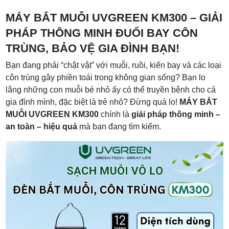
MÁY BẮT MUỖI UVGREEN KM300 – GIẢI
PHÁP THÔNG MINH ĐUỔI BAY CÔN
TRÙNG, BẢO VỆ GIA ĐÌNH BẠN!
Bạn đang phải “chật vật” với muỗi, ruồi, kiến bay và các loại
côn trùng gây phiền toái trong không gian sống? Bạn lo
lắng những con muỗi bé nhỏ ấy có thể truyền bệnh cho cả
gia đình mình, đặc biệt là trẻ nhỏ? Đừng quá lo!
MÁY BẮT
MUỖI UVGREEN KM300
chính là
giải pháp thông minh –
an toàn – hiệu quả
mà bạn đang tìm kiếm.