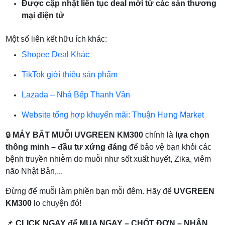
Được cập nhật liên tục deal mới từ các sàn thương
mại điện tử
Một số liên kết hữu ích khác:
Shopee Deal Khác
TikTok giới thiệu sản phẩm
Lazada – Nhà Bếp Thanh Vân
Website tổng hợp khuyến mãi: Thuận Hưng Market
🔒
MÁY BẮT MUỖI UVGREEN KM300
chính là
lựa chọn
thông minh – đầu tư xứng đáng
để bảo vệ bạn khỏi các
bệnh truyền nhiễm do muỗi như sốt xuất huyết, Zika, viêm
não Nhật Bản,...
Đừng để muỗi làm phiền bạn mỗi đêm. Hãy để
UVGREEN
KM300
lo chuyện đó!
📌
CLICK NGAY để MUA NGAY – CHỐT ĐƠN – NHẬN