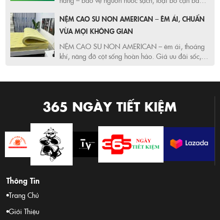
gỉ sét, tăng tuổi thọ màng RO. Ưu đãi Shopee,
NỆM CAO SU NON AMERICAN – ÊM ÁI, CHUẨN
Lazada cực sốc, freeship toàn quốc
VỪA MỌI KHÔNG GIAN
NỆM CAO SU NON AMERICAN – êm ái, thoáng
khí, nâng đỡ cột sống hoàn hảo. Giá ưu đãi sốc,
freeship toàn quốc, hàng chính hãng GIA LINH
GROUPN. Đặt ngay trên Shopee & Lazada hôm
nay!
365 NGÀY TIẾT KIỆM
Thông Tin
Trang Chủ
Giới Thiệu