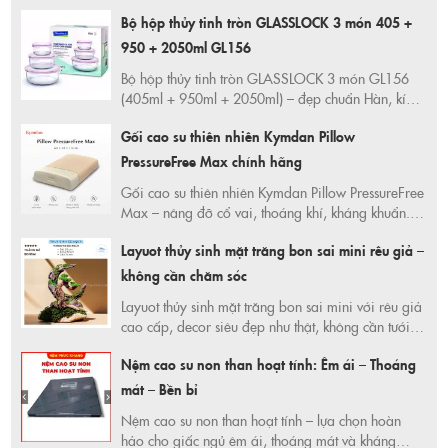
nhiều khuyến mãi. Mua sắm qua Shopee, Lazada,
Bộ hộp thủy tinh tròn GLASSLOCK 3 món 405 +
TikTok, Thuận Hưng Market trên 365 Ngày Tiết
Kiệm để tận hưởng ưu đãi lớn và tiết kiệm tối đa
950 + 2050ml GL156
chi phí.
Bộ hộp thủy tinh tròn GLASSLOCK 3 món GL156
(405ml + 950ml + 2050ml) – đẹp chuẩn Hàn, kín
khít, chống tràn, dùng được lò vi sóng, tủ lạnh. Mua
Gối cao su thiên nhiên Kymdan Pillow
chính hãng Shopee ngay hôm nay!
PressureFree Max chính hãng
Gối cao su thiên nhiên Kymdan Pillow PressureFree
Max – nâng đỡ cổ vai, thoáng khí, kháng khuẩn.
Gối êm ái, bền bỉ, chính hãng Kymdan. Mua ngay
Layuot thủy sinh mặt trăng bon sai mini rêu giả –
giá tốt trên Shopee chính hãng!
không cần chăm sóc
Layuot thủy sinh mặt trăng bon sai mini với rêu giả
cao cấp, decor siêu đẹp như thật, không cần tưới
nước hay chăm sóc. Sản phẩm nhỏ gọn, phù hợp
Nệm cao su non than hoạt tính: Êm ái – Thoáng
trang trí bàn làm việc, phòng khách, quán cà phê.
Mua ngay tại Shopee, giao nhanh, miễn phí vận
mát – Bền bỉ
chuyển!
Nệm cao su non than hoạt tính – lựa chọn hoàn
hảo cho giấc ngủ êm ái, thoáng mát và kháng