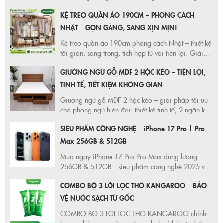
khuẩn. Chất liệu cao cấp, không xẹp lún, dễ gấp
KỆ TREO QUẦN ÁO 190CM – PHONG CÁCH
gọn, giao hàng nhanh, giá ưu đãi trên Shopee.
Click để nhận ưu đãi cực hời ngay hôm nay!
NHẬT – GỌN GÀNG, SANG XỊN MỊN!
Kệ treo quần áo 190cm phong cách Nhật – thiết kế
tối giản, sang trọng, tích hợp tủ vải tiện lợi. Giải
pháp lưu trữ gọn gàng, bền đẹp cho mọi không
GIƯỜNG NGỦ GỖ MDF 2 HỘC KÉO – TIỆN LỢI,
gian. Ưu đãi hấp dẫn trên Shopee & Lazada!
TINH TẾ, TIẾT KIỆM KHÔNG GIAN
Giường ngủ gỗ MDF 2 hộc kéo – giải pháp tối ưu
cho phòng ngủ hiện đại: thiết kế tinh tế, 2 ngăn kéo
tiện dụng, chất liệu chống ẩm bền đẹp, giá rẻ hấp
SIÊU PHẨM CÔNG NGHỆ – iPhone 17 Pro | Pro
dẫn, freeship HCM. Mua ngay trên Shopee và
Lazada kèm ưu đãi số lượng có hạn!
Max 256GB & 512GB
Mua ngay iPhone 17 Pro Pro Max dung lượng
256GB & 512GB – siêu phẩm công nghệ 2025 với
chip A19 Pro, camera vượt trội, màn hình 120Hz
COMBO BỘ 3 LÕI LỌC THÔ KANGAROO – BẢO
mượt mà. Giá ưu đãi cực hot tại Shopee, Lazada,
TikTok!
VỆ NƯỚC SẠCH TỪ GỐC
COMBO BỘ 3 LÕI LỌC THÔ KANGAROO chính
hãng – bảo vệ nguồn nước sạch, loại bỏ cặn bẩn,