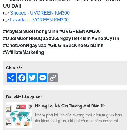
ƯU ĐÃI!
👉
Shopee - UVGREEN KM300
👉
Lazada - UVGREEN KM300
#MayBatMuoiThongMinh #UVGREENKM300
#DuoiMuonHieuQua #365NgayTietKiem #ShopUyTin
#ChotDonNgayNao #GiuGinSucKhoeGiaDinh
#AffiliateMarketing
Chia sẻ:
Share
Facebook
Twitter
Messenger
Copy
Link
Bài viết liên quan:
Những Lợi Ích Của Thương Mại Điện Tử
Khám phá lợi ích của thương mại điện tử giúp bạn
tiết kiệm thời gian, chi phí và mua sắm thông minh
hơn. Cùng 365 Ngày Tiết Kiệm tìm kiếm deal hot,