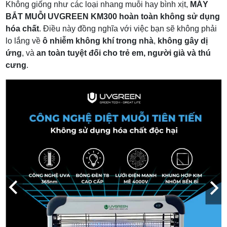
Không giống như các loại nhang muỗi hay bình xịt,
MÁY
BẮT MUỖI UVGREEN KM300
hoàn toàn không sử dụng
hóa chất
. Điều này đồng nghĩa với việc bạn sẽ không phải
lo lắng về
ô nhiễm không khí trong nhà
,
không gây dị
ứng
, và
an toàn tuyệt đối cho trẻ em, người già và thú
cưng
.