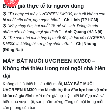
Đánh giá thực tế từ người dùng
🌟
"Từ ngày có máy UVGREEN KM300, nhà tôi không còn
bị muỗi cắn nữa, ngủ ngon hẳn!"
–
Chị Linh (TP.HCM)
🌟
"Máy chạy êm, hút muỗi tốt, dễ vệ sinh. Đúng là sản
phẩm nên có trong mọi gia đình."
–
Anh Quang (Hà Nội)
🌟
"Trẻ con nhà mình hay bị muỗi đốt, từ lúc có UVGREEN
KM300 là không bị sưng tay chân nữa."
–
Chị Nhung
(Đồng Nai)
MÁY BẮT MUỖI UVGREEN KM300 –
Không thể thiếu trong mọi ngôi nhà hiện
đại
Không chỉ là thiết bị tiêu diệt muỗi,
MÁY BẮT MUỖI
UVGREEN KM300
còn là
một trợ thủ đắc lực bảo vệ sức
khỏe cả gia đình
. Với mức giá hợp lý, thiết kế đẹp mắt và
hiệu quả vượt trội, sản phẩm xứng đáng có mặt trong mỗi
căn phòng của bạn.