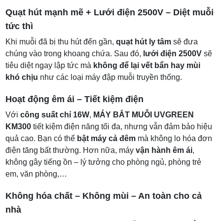
Quạt hút mạnh mẽ + Lưới điện 2500V – Diệt muỗi
tức thì
Khi muỗi đã bị thu hút đến gần,
quạt hút ly tâm
sẽ đưa
chúng vào trong khoang chứa. Sau đó,
lưới điện 2500V
sẽ
tiêu diệt ngay lập tức mà
không để lại vết bẩn hay mùi
khó chịu
như các loại máy đập muỗi truyền thống.
Hoạt động êm ái – Tiết kiệm điện
Với
công suất chỉ 16W
,
MÁY BẮT MUỖI UVGREEN
KM300
tiết kiệm điện năng tối đa, nhưng vẫn đảm bảo hiệu
quả cao. Bạn có thể
bật máy cả đêm
mà không lo hóa đơn
điện tăng bất thường. Hơn nữa, máy
vận hành êm ái
,
không gây tiếng ồn – lý tưởng cho phòng ngủ, phòng trẻ
em, văn phòng,…
Không hóa chất – Không mùi – An toàn cho cả
nhà