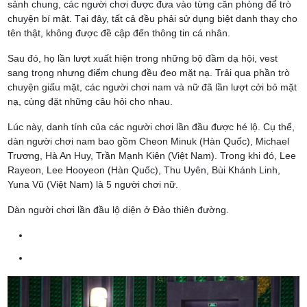
sảnh chung, các người chơi được đưa vào từng căn phòng để trò
chuyện bí mật. Tại đây, tất cả đều phải sử dụng biệt danh thay cho
tên thật, không được đề cập đến thông tin cá nhân.
Sau đó, họ lần lượt xuất hiện trong những bộ đầm dạ hội, vest
sang trọng nhưng điểm chung đều đeo mặt nạ. Trải qua phần trò
chuyện giấu mặt, các người chơi nam và nữ đã lần lượt cởi bỏ mặt
nạ, cùng đặt những câu hỏi cho nhau.
Lúc này, danh tính của các người chơi lần đầu được hé lộ. Cụ thể,
dàn người chơi nam bao gồm Cheon Minuk (Hàn Quốc), Michael
Trương, Hà An Huy, Trần Mạnh Kiên (Việt Nam). Trong khi đó, Lee
Rayeon, Lee Hooyeon (Hàn Quốc), Thu Uyên, Bùi Khánh Linh,
Yuna Vũ (Việt Nam) là 5 người chơi nữ.
Dàn người chơi lần đầu lộ diện ở Đảo thiên đường.