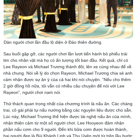
Dàn người chơi lần đầu lộ diện ở Đảo thiên đường.
Sau buổi gặp gỡ, các người chơi lần lượt tiến hành bỏ phiếu trái
tim cho nhân vật mà họ có ấn tượng tốt ban đầu. Kết quả, chỉ có
Lee Rayeon và Michael Trương thành đôi, lên xe cùng nhau để về
nhà chung. Nói về lý do chọn Rayeon, Michael Trương chia sẻ anh
cảm nhận được sự ăn ý của cả hai khi nói chuyện. “Nếu cho thêm
2 giờ đồng hồ nữa, tôi vẫn có nhiều câu chuyện để nói với Lee
Rayeon”, người chơi nam nói.
Thử thách quan trọng nhất của chương trình là nấu ăn. Các chàng
trai, cô gái phải tự nấu nướng bằng các nguyên liệu được cho sẵn.
Lúc này, Michael Trương thể hiện được tài nghệ nấu ăn của mình,
nhận thiện cảm từ một số người chơi. Lee Hooyeon đảm nhận
phần nấu cơm cho 9 người. Đến khi bữa cơm được hoàn thành,
hai người đẹp là Bùi Khánh Linh và Thu Uyên mới từ trên lầu bước