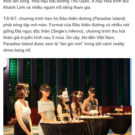
thức lên sóng. Hoa hậu Đại dương Thu Uyên, Á hậu Hòa bình Bùi
Khánh Linh và nhiều người nổi tiếng tham gia.
Tối 6/7, chương trình hẹn hò Đảo thiên đường (Paradise Island)
phát sóng tập mở màn. Format của Đảo thiên đường có nhiều nét
giống Địa ngục độc thân (Single's Inferno), chương trình thu hút
khán giả truyền hình sau 3 mùa. Do vậy, khi đến Việt Nam,
Paradise Island được xem là “làn gió mới” trong bối cảnh reality
show bùng nổ.