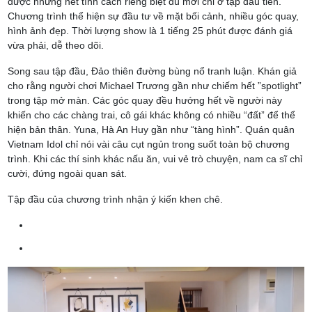
được những nét tính cách riêng biệt dù mới chỉ ở tập đầu tiên.
Chương trình thể hiện sự đầu tư về mặt bối cảnh, nhiều góc quay,
hình ảnh đẹp. Thời lượng show là 1 tiếng 25 phút được đánh giá
vừa phải, dễ theo dõi.
Song sau tập đầu, Đảo thiên đường bùng nổ tranh luận. Khán giả
cho rằng người chơi Michael Trương gần như chiếm hết ”spotlight”
trong tập mở màn. Các góc quay đều hướng hết về người này
khiến cho các chàng trai, cô gái khác không có nhiều “đất” để thể
hiện bản thân. Yuna, Hà An Huy gần như “tàng hình”. Quán quân
Vietnam Idol chỉ nói vài câu cụt ngủn trong suốt toàn bộ chương
trình. Khi các thí sinh khác nấu ăn, vui vẻ trò chuyện, nam ca sĩ chỉ
cười, đứng ngoài quan sát.
Tập đầu của chương trình nhận ý kiến khen chê.