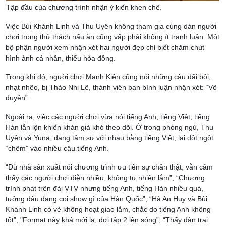
Tập đầu của chương trình nhận ý kiến khen chê.
Việc Bùi Khánh Linh và Thu Uyên không tham gia cùng dàn người
chơi trong thử thách nấu ăn cũng vấp phải không ít tranh luận. Một
bộ phận người xem nhận xét hai người đẹp chỉ biết chăm chút
hình ảnh cá nhân, thiếu hòa đồng.
Trong khi đó, người chơi Mạnh Kiên cũng nói những câu đãi bôi,
nhạt nhẽo, bị Thảo Nhi Lê, thành viên ban bình luận nhận xét: “Vô
duyên”.
Ngoài ra, việc các người chơi vừa nói tiếng Anh, tiếng Việt, tiếng
Hàn lẫn lộn khiến khán giả khó theo dõi. Ở trong phòng ngủ, Thu
Uyên và Yuna, đang tâm sự với nhau bằng tiếng Việt, lại đột ngột
“chêm” vào nhiều câu tiếng Anh.
“Dù nhà sản xuất nói chương trình ưu tiên sự chân thật, vẫn cảm
thấy các người chơi diễn nhiều, không tự nhiên lắm”; “Chương
trình phát trên đài VTV nhưng tiếng Anh, tiếng Hàn nhiều quá,
tưởng đâu đang coi show gì của Hàn Quốc”; “Hà An Huy và Bùi
Khánh Linh có vẻ không hoạt giao lắm, chắc do tiếng Anh không
tốt”, "Format này khá mới lạ, đợi tập 2 lên sóng”; “Thấy dàn trai