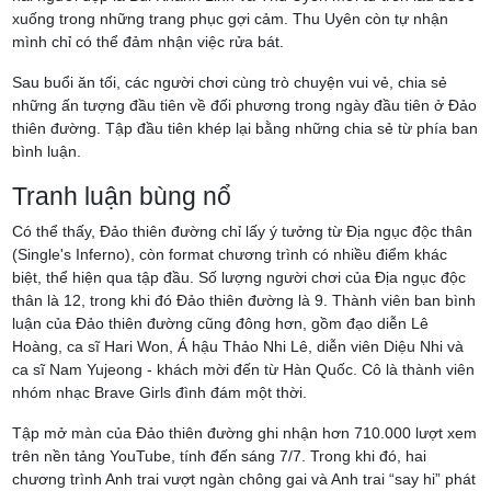
xuống trong những trang phục gợi cảm. Thu Uyên còn tự nhận
mình chỉ có thể đảm nhận việc rửa bát.
Sau buổi ăn tối, các người chơi cùng trò chuyện vui vẻ, chia sẻ
những ấn tượng đầu tiên về đối phương trong ngày đầu tiên ở Đảo
thiên đường. Tập đầu tiên khép lại bằng những chia sẻ từ phía ban
bình luận.
Tranh luận bùng nổ
Có thể thấy, Đảo thiên đường chỉ lấy ý tưởng từ Địa ngục độc thân
(Single's Inferno), còn format chương trình có nhiều điểm khác
biệt, thể hiện qua tập đầu. Số lượng người chơi của Địa ngục độc
thân là 12, trong khi đó Đảo thiên đường là 9. Thành viên ban bình
luận của Đảo thiên đường cũng đông hơn, gồm đạo diễn Lê
Hoàng, ca sĩ Hari Won, Á hậu Thảo Nhi Lê, diễn viên Diệu Nhi và
ca sĩ Nam Yujeong - khách mời đến từ Hàn Quốc. Cô là thành viên
nhóm nhạc Brave Girls đình đám một thời.
Tập mở màn của Đảo thiên đường ghi nhận hơn 710.000 lượt xem
trên nền tảng YouTube, tính đến sáng 7/7. Trong khi đó, hai
chương trình Anh trai vượt ngàn chông gai và Anh trai “say hi” phát