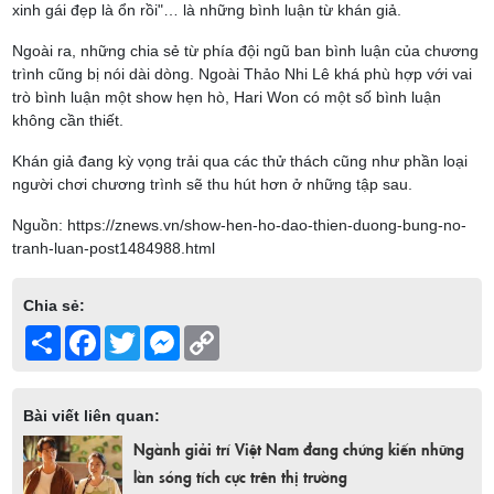
xinh gái đẹp là ổn rồi"… là những bình luận từ khán giả.
Ngoài ra, những chia sẻ từ phía đội ngũ ban bình luận của chương
trình cũng bị nói dài dòng. Ngoài Thảo Nhi Lê khá phù hợp với vai
trò bình luận một show hẹn hò, Hari Won có một số bình luận
không cần thiết.
Khán giả đang kỳ vọng trải qua các thử thách cũng như phần loại
người chơi chương trình sẽ thu hút hơn ở những tập sau.
Nguồn: https://znews.vn/show-hen-ho-dao-thien-duong-bung-no-
tranh-luan-post1484988.html
Chia sẻ:
Share
Facebook
Twitter
Messenger
Copy
Link
Bài viết liên quan:
Ngành giải trí Việt Nam đang chứng kiến những
làn sóng tích cực trên thị trường