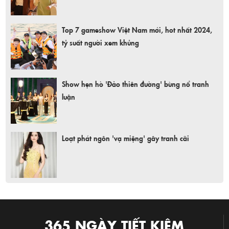
Top 7 gameshow Việt Nam mới, hot nhất 2024,
tỷ suất người xem khủng
Show hẹn hò 'Đảo thiên đường' bùng nổ tranh
luận
Loạt phát ngôn 'vạ miệng' gây tranh cãi
365 NGÀY TIẾT KIỆM