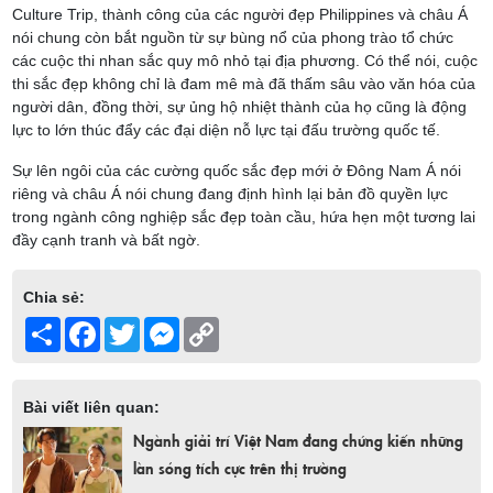
Culture Trip, thành công của các người đẹp Philippines và châu Á
nói chung còn bắt nguồn từ sự bùng nổ của phong trào tổ chức
các cuộc thi nhan sắc quy mô nhỏ tại địa phương. Có thể nói, cuộc
thi sắc đẹp không chỉ là đam mê mà đã thấm sâu vào văn hóa của
người dân, đồng thời, sự ủng hộ nhiệt thành của họ cũng là động
lực to lớn thúc đẩy các đại diện nỗ lực tại đấu trường quốc tế.
Sự lên ngôi của các cường quốc sắc đẹp mới ở Đông Nam Á nói
riêng và châu Á nói chung đang định hình lại bản đồ quyền lực
trong ngành công nghiệp sắc đẹp toàn cầu, hứa hẹn một tương lai
đầy cạnh tranh và bất ngờ.
Chia sẻ:
Share
Facebook
Twitter
Messenger
Copy
Link
Bài viết liên quan:
Ngành giải trí Việt Nam đang chứng kiến những
làn sóng tích cực trên thị trường