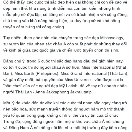
Có thể thấy, các cuộc thi sắc đẹp hiện đại không chỉ còn đề cao vẻ
đẹp hình thể, khả năng trình diễn mà còn tìm kiếm những hình
mẫu phụ nữ độc lập, có tiếng nói và có trách nhiệm với cộng đồng,
chú trọng vào khả năng hùng biện, tư duy ứng xử và khả năng
truyền cảm hứng tới công chúng.
Tuy nhiên, theo góc nhìn của chuyên trang sắc đẹp Missosology,
sự vươn lên của nhan sắc châu Á còn xuất phát từ những thay đổi
về kinh tế giữa các quốc gia và chiến lược tuyển chọn thí sinh.
Đáng chú ý, trong 6 cuộc thi sắc đẹp hàng đầu thế giới hiện nay,
có tới 4 cuộc thi do người châu Á sở hữu: Miss International (Nhật
Bản), Miss Earth (Philippines), Miss Grand International (Thái Lan),
và gần đây nhất, bản quyền của Miss Universe - vốn được coi là
"sân chơi" của các người đẹp Mỹ Latinh, đã về tay nữ doanh nhân
người Thái Lan - Anne Jakkaphong Jakrajutatip.
Một lý do khác đến từ việc khi các cuộc thi nhan sắc ngày càng trở
nên bão hòa, sức mạnh truyền thông từ người hâm mộ trở thành
yếu tố quan trọng giúp khẳng định vị thế và uy tín của tổ chức.
Trong đó, cộng đồng người hâm mộ ở khu vực châu Á nói chung
và Đông Nam Á nói riêng nổi lên như một thị trường đầy tiềm năng