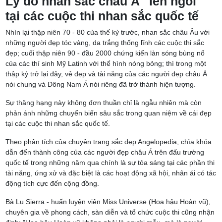
Lý do nhan sắc châu Á "lên ngôi"
tại các cuộc thi nhan sắc quốc tế
Nhìn lại thập niên 70 - 80 của thế kỷ trước, nhan sắc châu Âu với
những người đẹp tóc vàng, da trắng thống lĩnh các cuộc thi sắc
đẹp; cuối thập niên 90 - đầu 2000 chứng kiến làn sóng bùng nổ
của các thí sinh Mỹ Latinh với thể hình nóng bỏng; thì trong một
thập kỷ trở lại đây, vẻ đẹp và tài năng của các người đẹp châu Á
nói chung và Đông Nam Á nói riêng đã trở thành hiện tượng.
Sự thăng hạng này không đơn thuần chỉ là ngẫu nhiên mà còn
phản ánh những chuyển biến sâu sắc trong quan niệm về cái đẹp
tại các cuộc thi nhan sắc quốc tế.
Theo phân tích của chuyên trang sắc đẹp Angelopedia, chìa khóa
dẫn đến thành công của các người đẹp châu Á trên đấu trường
quốc tế trong những năm qua chính là sự tỏa sáng tại các phần thi
tài năng, ứng xử và đặc biệt là các hoạt động xã hội, nhân ái có tác
động tích cực đến cộng đồng.
Bà Lu Sierra - huấn luyện viên Miss Universe (Hoa hậu Hoàn vũ),
chuyên gia về phong cách, sàn diễn và tổ chức cuộc thi cũng nhận