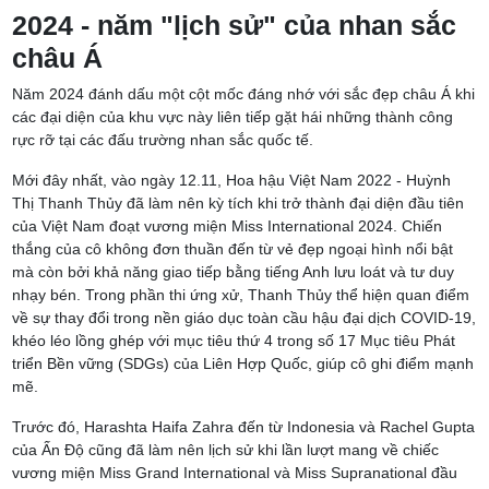
2024 - năm "lịch sử" của nhan sắc
châu Á
Năm 2024 đánh dấu một cột mốc đáng nhớ với sắc đẹp châu Á khi
các đại diện của khu vực này liên tiếp gặt hái những thành công
rực rỡ tại các đấu trường nhan sắc quốc tế.
Mới đây nhất, vào ngày 12.11, Hoa hậu Việt Nam 2022 - Huỳnh
Thị Thanh Thủy đã làm nên kỳ tích khi trở thành đại diện đầu tiên
của Việt Nam đoạt vương miện Miss International 2024. Chiến
thắng của cô không đơn thuần đến từ vẻ đẹp ngoại hình nổi bật
mà còn bởi khả năng giao tiếp bằng tiếng Anh lưu loát và tư duy
nhạy bén. Trong phần thi ứng xử, Thanh Thủy thể hiện quan điểm
về sự thay đổi trong nền giáo dục toàn cầu hậu đại dịch COVID-19,
khéo léo lồng ghép với mục tiêu thứ 4 trong số 17 Mục tiêu Phát
triển Bền vững (SDGs) của Liên Hợp Quốc, giúp cô ghi điểm mạnh
mẽ.
Trước đó, Harashta Haifa Zahra đến từ Indonesia và Rachel Gupta
của Ấn Độ cũng đã làm nên lịch sử khi lần lượt mang về chiếc
vương miện Miss Grand International và Miss Supranational đầu