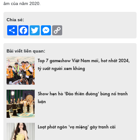
âm của năm 2020.
Chia sẻ:
Share
Facebook
Twitter
Messenger
Copy
Link
Bài viết liên quan:
Top 7 gameshow Việt Nam mới, hot nhất 2024,
tỷ suất người xem khủng
Show hẹn hò 'Đảo thiên đường' bùng nổ tranh
luận
Loạt phát ngôn 'vạ miệng' gây tranh cãi