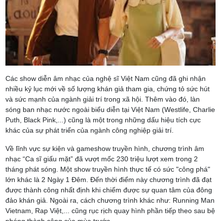
Các show diễn âm nhạc của nghệ sĩ Việt Nam cũng đã ghi nhận
nhiều kỷ lục mới về số lượng khán giả tham gia, chứng tỏ sức hút
và sức mạnh của ngành giải trí trong xã hội. Thêm vào đó, làn
sóng ban nhạc nước ngoài biểu diễn tại Việt Nam (Westlife, Charlie
Puth, Black Pink,...) cũng là một trong những dấu hiệu tích cực
khác của sự phát triển của ngành công nghiệp giải trí.
Về lĩnh vực sự kiện và gameshow truyền hình, chương trình âm
nhạc “Ca sĩ giấu mặt” đã vượt mốc 230 triệu lượt xem trong 2
tháng phát sóng. Một show truyền hình thực tế có sức "công phá"
lớn khác là 2 Ngày 1 Đêm. Đến thời điểm này chương trình đã đạt
được thành công nhất định khi chiếm được sự quan tâm của đông
đảo khán giả. Ngoài ra, cách chương trình khác như: Running Man
Vietnam, Rap Việt,... cũng rục rịch quay hình phần tiếp theo sau bệ