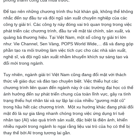
phóng thành công của mùa trước.
Để tạo nên những chương trình thu hút khán giả, không thể không
nhắc đến sự đầu tư và đội ngũ sản xuất chuyên nghiệp của các
công ty giải trí. Các công ty này đóng vai trò quan trọng trong việc
phát triển các chương trình, đầu tư về mặt tài chính, sản xuất, và
quảng bá thương hiệu. Tại Việt Nam, một số công ty giải trí lớn
như: Vie Channel, Sen Vàng, POPS World Wide,... đã và đang góp
phần tạo ra môi trường làm việc tích cực cho các nhà sản xuất,
nghệ sĩ, và đội ngũ sản xuất nhằm khuyến khích sự sáng tạo và
đổi mới trong ngành.
Tuy nhiên, ngành giải trí Việt Nam cũng đang đối mặt với thách
thức về giáo dục và đào tạo chuyên biệt. Việc thiếu hụt các
chương trình liên quan đến ngành này ở các trường đại học có thể
ảnh hưởng đến sự phát triển chung của toàn lĩnh vực, gây ra tình
trạng thiếu hụt nhân tài và sự lặp lại của nhiều “gương mặt cũ”
trong hầu hết các chương trình. Một xu hướng khác đang phải đối
mặt đó là sự gia tăng nhanh chóng trong việc ứng dụng trí tuệ
nhân tạo (AI) vào quá trình sản xuất, đặc biệt là điện ảnh, khiến
nhiều người trong ngành lo ngại rằng liệu vai trò của họ có thể bị
thay thế bởi AI trong tương lai gần.