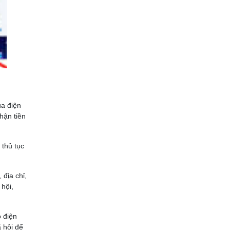
ua điện
hận tiền
 thủ tục
địa chỉ,
hội,
o điện
 hội để