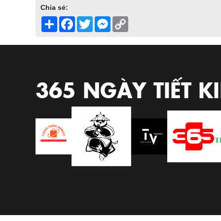
Chia sẻ:
Share
Facebook
Twitter
Messenger
Copy
Link
365 NGÀY TIẾT K