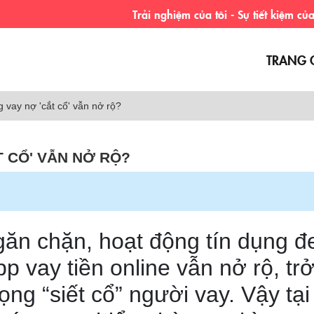
Trải nghiệm của tôi - Sự tiết kiệm của bạn.
TRANG 
 vay nợ 'cắt cổ' vẫn nở rộ?
T CỔ' VẪN NỞ RỘ?
găn chặn, hoạt động tín dụng đ
 vay tiền online vẫn nở rộ, tr
ng “siết cổ” người vay. Vậy tại