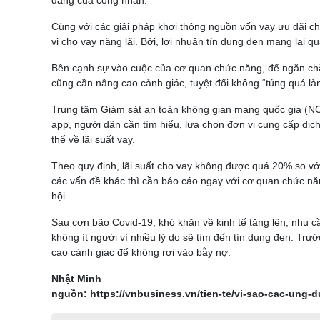
Cùng với các giải pháp khơi thông nguồn vốn vay ưu đãi c
vi cho vay nặng lãi. Bởi, lợi nhuận tín dụng đen mang lại q
Bên cạnh sự vào cuộc của cơ quan chức năng, để ngăn chặ
cũng cần nâng cao cảnh giác, tuyệt đối không “túng quá làm
Trung tâm Giám sát an toàn không gian mạng quốc gia (NC
app, người dân cần tìm hiểu, lựa chọn đơn vị cung cấp dịch
thể về lãi suất vay.
Theo quy định, lãi suất cho vay không được quá 20% so với 
các vấn đề khác thì cần báo cáo ngay với cơ quan chức nă
hội…
Sau cơn bão Covid-19, khó khăn về kinh tế tăng lên, nhu cầ
không ít người vì nhiều lý do sẽ tìm đến tín dụng đen. Trư
cao cảnh giác để không rơi vào bẫy nợ.
Nhật Minh
nguồn: https://vnbusiness.vn/tien-te/vi-sao-cac-ung-