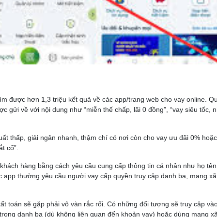
tìm được hơn 1,3 triệu kết quả về các app/trang web cho vay online. Q
c gửi về với nội dung như “miễn thế chấp, lãi 0 đồng”, “vay siêu tốc, n
ất thấp, giải ngân nhanh, thậm chí có nơi còn cho vay ưu đãi 0% hoặc
ắt cổ”.
khách hàng bằng cách yêu cầu cung cấp thông tin cá nhân như họ tên, 
các app thường yêu cầu người vay cấp quyền truy cập danh bạ, mạng xã 
ất toán sẽ gặp phải vô vàn rắc rối. Có những đối tượng sẽ truy cập và
ó trong danh bạ (dù không liên quan đến khoản vay) hoặc dùng mạng xã