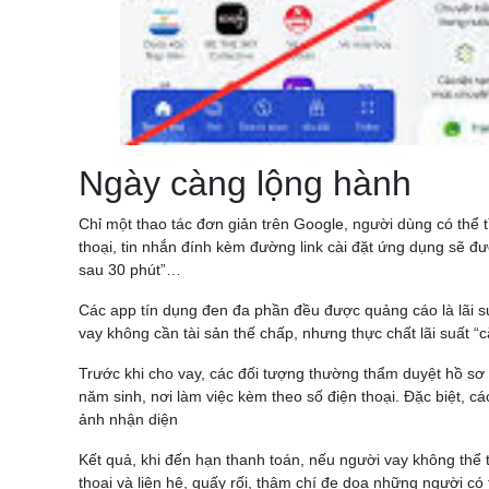
Ngày càng lộng hành
Chỉ một thao tác đơn giản trên Google, người dùng có thể 
thoại, tin nhắn đính kèm đường link cài đặt ứng dụng sẽ đượ
sau 30 phút”…
Các app tín dụng đen đa phần đều được quảng cáo là lãi su
vay không cần tài sản thế chấp, nhưng thực chất lãi suất “c
Trước khi cho vay, các đối tượng thường thẩm duyệt hồ sơ 
năm sinh, nơi làm việc kèm theo số điện thoại. Đặc biệt, 
ảnh nhận diện
Kết quả, khi đến hạn thanh toán, nếu người vay không thể t
thoại và liên hệ, quấy rối, thậm chí đe doạ những người c