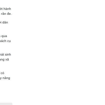
với hành
 răn đe.
ời dân
n qua
 sách cụ
hát sinh
ạng xã
 có
ãy nâng