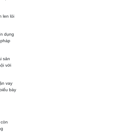
 len lỏi
ín dụng
 pháp
i sản
ội với
cận vay
biểu bày
 còn
ng