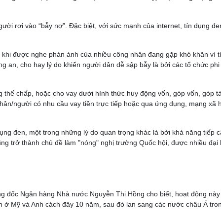
i rơi vào “bẫy nợ”. Đặc biệt, với sức mạnh của internet, tín dụng đen
n, khi được nghe phản ánh của nhiều công nhân đang gặp khó khăn vì t
n, cho hay lý do khiến người dân dễ sập bẫy là bởi các tổ chức phi
 thế chấp, hoặc cho vay dưới hình thức huy động vốn, góp vốn, góp tà
nhân/người có nhu cầu vay tiền trực tiếp hoặc qua ứng dụng, mạng xã h
dụng đen, một trong những lý do quan trọng khác là bởi khả năng tiếp 
g trở thành chủ đề làm "nóng" nghị trường Quốc hội, được nhiều đại 
ống đốc Ngân hàng Nhà nước Nguyễn Thị Hồng cho biết, hoạt động này
ện ở Mỹ và Anh cách đây 10 năm, sau đó lan sang các nước châu Á tro