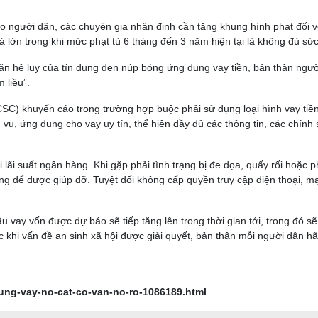
ho người dân, các chuyên gia nhận định cần tăng khung hình phạt đối 
uá lớn trong khi mức phạt tù 6 tháng đến 3 năm hiện tại là không đủ sức
n hệ lụy của tín dụng đen núp bóng ứng dụng vay tiền, bản thân ngư
 liều”.
SC) khuyến cáo trong trường hợp buộc phải sử dụng loại hình vay tiề
 vụ, ứng dụng cho vay uy tín, thể hiện đầy đủ các thông tin, các chính
lãi suất ngân hàng. Khi gặp phải tình trạng bị đe dọa, quấy rối hoặc p
ng để được giúp đỡ. Tuyệt đối không cấp quyền truy cập điện thoại, m
u vay vốn được dự báo sẽ tiếp tăng lên trong thời gian tới, trong đó sẽ
ớc khi vấn đề an sinh xã hội được giải quyết, bản thân mỗi người dân h
dung-vay-no-cat-co-van-no-ro-1086189.html