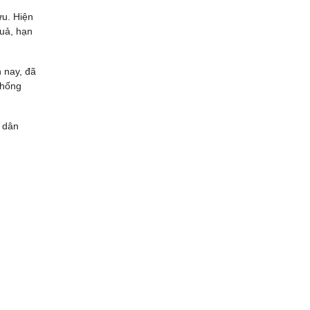
ứu. Hiện
uả, hạn
 nay, đã
Thống
i dân