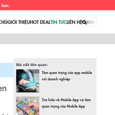
CHỦ
GIỚI THIỆU
HOT DEAL
TIN TỨC
LIÊN HỆ
VN
EN
|
Bài viết liên quan:
Tầm quan trọng của app mobile
với doanh nghiệp
en
ở
Tìm hiểu về Mobile App và tầm
quan trọng của Mobile App