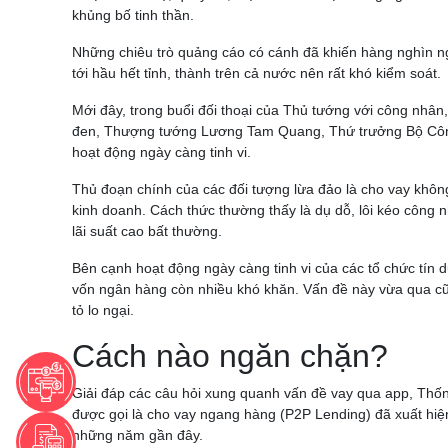
khủng bố tinh thần.
Những chiêu trò quảng cáo có cánh đã khiến hàng nghìn ngườ
tới hầu hết tỉnh, thành trên cả nước nên rất khó kiểm soát.
Mới đây, trong buổi đối thoại của Thủ tướng với công nhâ
đen, Thượng tướng Lương Tam Quang, Thứ trưởng Bộ Công a
hoạt động ngày càng tinh vi.
Thủ đoạn chính của các đối tượng lừa đảo là cho vay không
kinh doanh. Cách thức thường thấy là dụ dỗ, lôi kéo công 
lãi suất cao bất thường.
Bên cạnh hoạt động ngày càng tinh vi của các tổ chức tín 
vốn ngân hàng còn nhiều khó khăn. Vấn đề này vừa qua cũn
tỏ lo ngại.
Cách nào ngăn chặn?
Giải đáp các câu hỏi xung quanh vấn đề vay qua app, Th
được gọi là cho vay ngang hàng (P2P Lending) đã xuất hi
những năm gần đây.