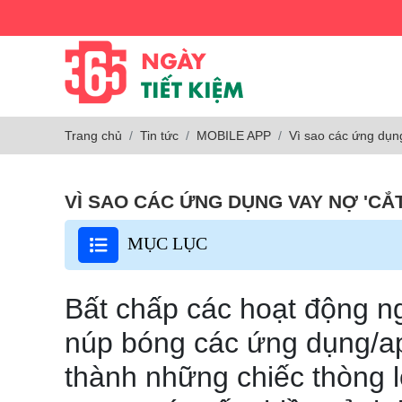
Trang chủ
Tin tức
MOBILE APP
Vì sao các ứng dụng
VÌ SAO CÁC ỨNG DỤNG VAY NỢ 'CẮ
MỤC LỤC
Bất chấp các hoạt động n
núp bóng các ứng dụng/app
thành những chiếc thòng lọ