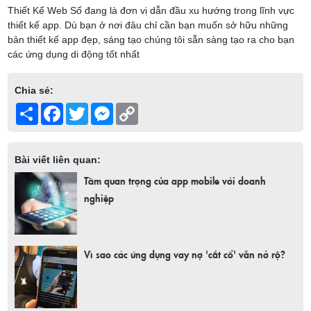
Thiết Kế Web Số đang là đơn vị dẫn đầu xu hướng trong lĩnh vực
thiết kế app. Dù bạn ở nơi đâu chỉ cần bạn muốn sở hữu những
bản thiết kế app đẹp, sáng tạo chúng tôi sẵn sàng tạo ra cho bạn
các ứng dụng di động tốt nhất
Chia sẻ:
Share
Facebook
Twitter
Messenger
Copy
Link
Bài viết liên quan:
Tầm quan trọng của app mobile với doanh
nghiệp
Vì sao các ứng dụng vay nợ 'cắt cổ' vẫn nở rộ?