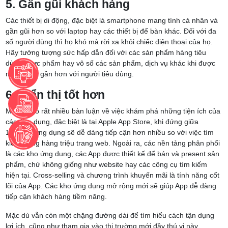
5. Gần gũi khách hàng
Các thiết bị di động, đặc biệt là smartphone mang tính cá nhân và
gần gũi hơn so với laptop hay các thiết bị để bàn khác. Đối với đa
số người dùng thì họ khó mà rời xa khỏi chiếc điện thoại của họ.
Hãy tưởng tượng sức hấp dẫn đối với các sản phẩm hàng tiêu
dùng, thực phẩm hay vô số các sản phẩm, dịch vụ khác khi được
mang đến gần hơn với người tiêu dùng.
6. Hiển thị tốt hơn
Mặc dù có rất nhiều bàn luận về việc khám phá những tiện ích của
các ứng dụng, đặc biệt là tại Apple App Store, khi đứng giữa
140.000 ứng dụng sẽ dễ dàng tiếp cận hơn nhiều so với việc tìm
kiếm trong hàng triệu trang web. Ngoài ra, các nền tảng phân phối
là các kho ứng dụng, các App được thiết kế để bán và present sản
phẩm, chứ không giống như website hay các công cụ tìm kiếm
hiện tại. Cross-selling và chương trình khuyến mãi là tính năng cốt
lõi của App. Các kho ứng dụng mở rộng mới sẽ giúp App dễ dàng
tiếp cận khách hàng tiềm năng.
Mặc dù vẫn còn một chặng đường dài để tìm hiểu cách tận dụng
lợi ích, cũng như tham gia vào thị trường mới đầy thú vị này ,