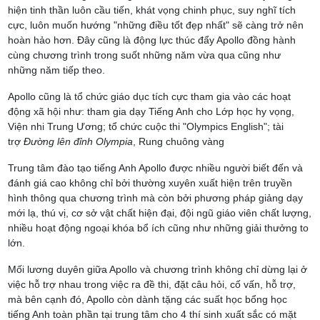
hiện tinh thần luôn cầu tiến, khát vọng chinh phục, suy nghĩ tích
cực, luôn muốn hướng "những điều tốt đẹp nhất" sẽ càng trở nên
hoàn hảo hơn. Đây cũng là động lực thúc đẩy Apollo đồng hành
cùng chương trình trong suốt những năm vừa qua cũng như
những năm tiếp theo.
Apollo cũng là tổ chức giáo dục tích cực tham gia vào các hoạt
động xã hội như: tham gia dạy Tiếng Anh cho Lớp học hy vọng,
Viện nhi Trung Ương; tổ chức cuộc thi "Olympics English"; tài
trợ
Đường lên đỉnh Olympia
, Rung chuông vàng
Trung tâm đào tạo tiếng Anh Apollo được nhiều người biết đến và
đánh giá cao không chỉ bởi thường xuyên xuất hiện trên truyền
hình thông qua chương trình mà còn bởi phương pháp giảng dạy
mới lạ, thú vị, cơ sở vật chất hiện đại, đội ngũ giáo viên chất lượng,
nhiều hoạt động ngoại khóa bổ ích cũng như những giải thưởng to
lớn.
Mối lương duyên giữa Apollo và chương trình không chỉ dừng lại ở
việc hỗ trợ nhau trong việc ra đề thi, đặt câu hỏi, cố vấn, hỗ trợ,
mà bên cạnh đó, Apollo còn dành tặng các suất học bổng học
tiếng Anh toàn phần tại trung tâm cho 4 thí sinh xuất sắc có mặt