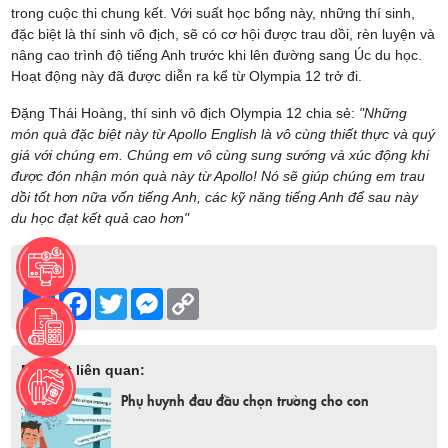
trong cuộc thi chung kết. Với suất học bổng này, những thí sinh,
đặc biệt là thí sinh vô địch, sẽ có cơ hội được trau dồi, rèn luyện và
nâng cao trình độ tiếng Anh trước khi lên đường sang Úc du học.
Hoạt động này đã được diễn ra kể từ Olympia 12 trở đi.
Đặng Thái Hoàng, thí sinh vô địch Olympia 12 chia sẻ:
"Những
món quà đặc biệt này từ Apollo English là vô cùng thiết thực và quý
giá với chúng em. Chúng em vô cùng sung sướng và xúc động khi
được đón nhận món quà này từ Apollo! Nó sẽ giúp chúng em trau
dồi tốt hơn nữa vốn tiếng Anh, các kỹ năng tiếng Anh để sau này
du học đạt kết quả cao hơn"
Chia sẻ:
Share
Facebook
Twitter
Messenger
Copy
Link
Bài viết liên quan:
Phụ huynh đau đầu chọn trường cho con