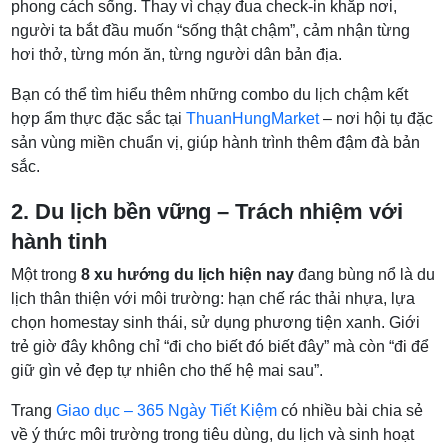
phong cách sống. Thay vì chạy đua check-in khắp nơi,
người ta bắt đầu muốn “sống thật chậm”, cảm nhận từng
hơi thở, từng món ăn, từng người dân bản địa.
Bạn có thể tìm hiểu thêm những combo du lịch chậm kết
hợp ẩm thực đặc sắc tại
ThuanHungMarket
– nơi hội tụ đặc
sản vùng miền chuẩn vị, giúp hành trình thêm đậm đà bản
sắc.
2. Du lịch bền vững – Trách nhiệm với
hành tinh
Một trong
8 xu hướng du lịch hiện nay
đang bùng nổ là du
lịch thân thiện với môi trường: hạn chế rác thải nhựa, lựa
chọn homestay sinh thái, sử dụng phương tiện xanh. Giới
trẻ giờ đây không chỉ “đi cho biết đó biết đây” mà còn “đi để
giữ gìn vẻ đẹp tự nhiên cho thế hệ mai sau”.
Trang
Giao dục – 365 Ngày Tiết Kiệm
có nhiều bài chia sẻ
về ý thức môi trường trong tiêu dùng, du lịch và sinh hoạt