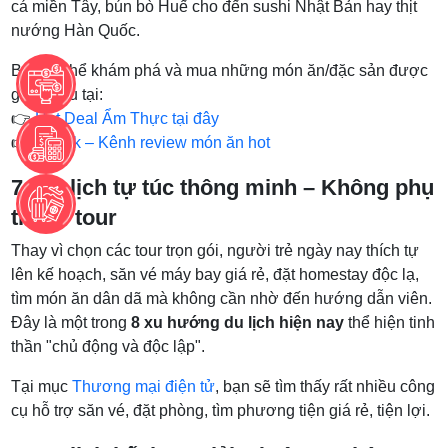
cá miền Tây, bún bò Huế cho đến sushi Nhật Bản hay thịt
nướng Hàn Quốc.
Bạn có thể khám phá và mua những món ăn/đặc sản được
giới thiệu tại:
👉
Hot Deal Ẩm Thực tại đây
👉
TikTok – Kênh review món ăn hot
7. Du lịch tự túc thông minh – Không phụ
thuộc tour
Thay vì chọn các tour trọn gói, người trẻ ngày nay thích tự
lên kế hoạch, săn vé máy bay giá rẻ, đặt homestay độc lạ,
tìm món ăn dân dã mà không cần nhờ đến hướng dẫn viên.
Đây là một trong
8 xu hướng du lịch hiện nay
thể hiện tinh
thần "chủ động và độc lập".
Tại mục
Thương mại điện tử
, bạn sẽ tìm thấy rất nhiều công
cụ hỗ trợ săn vé, đặt phòng, tìm phương tiện giá rẻ, tiện lợi.