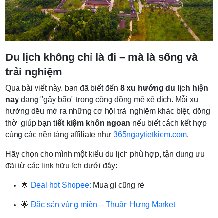
Du lịch không chỉ là đi – mà là sống và
trải nghiệm
Qua bài viết này, bạn đã biết đến
8 xu hướng du lịch hiện
nay
đang "gây bão" trong cộng đồng mê xê dịch. Mỗi xu
hướng đều mở ra những cơ hội trải nghiệm khác biệt, đồng
thời giúp bạn
tiết kiệm khôn ngoan
nếu biết cách kết hợp
cùng các nền tảng affiliate như
365ngaytietkiem.com
.
Hãy chọn cho mình một kiểu du lịch phù hợp, tận dụng ưu
đãi từ các link hữu ích dưới đây:
🌟
Deal hot Shopee:
Mua gì cũng rẻ!
🌟
Đặc sản vùng miền – Thuận Hưng Market